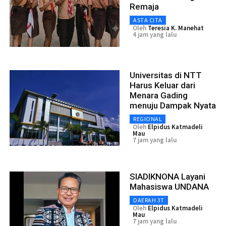
Remaja
ASTA CITA
Oleh
Teresia K. Manehat
4 jam yang lalu
Universitas di NTT
Harus Keluar dari
Menara Gading
menuju Dampak Nyata
REGIONAL
Oleh
Elpidus Katmadeli
Mau
7 jam yang lalu
SIADIKNONA Layani
Mahasiswa UNDANA
DAERAH 3T
Oleh
Elpidus Katmadeli
Mau
7 jam yang lalu