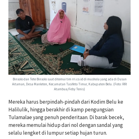
Binsolo dan Tete Binsolo saat ditemui tim rri.co.id di mushola yang ada di Dusun
Aitaman, Desa Manleten, Kecamatan Tasifeto Timur, Kabupaten Belu. (Foto: RRI
Atambua/Feby Tenis)
Mereka harus berpindah-pindah dari Kodim Belu ke
Halilulik, hingga berakhir di kamp pengungsian
Tulamalae yang penuh penderitaan. Di barak becek,
mereka memulai hidup dari nol dengan sandal yang
selalu lengket di lumpur setiap hujan turun.