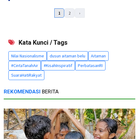
1
2
›
Kata Kunci / Tags
Nilai Nasionalisme
dusun aitaman belu
Aitaman
#CintaTanahAir
#KisahInspiratif
PerbatasanRI
SuaraHatiRakyat
REKOMENDASI
BERITA