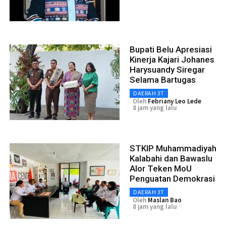
Bupati Belu Apresiasi
Kinerja Kajari Johanes
Harysuandy Siregar
Selama Bartugas
DAERAH 3T
Oleh
Febriany Leo Lede
8 jam yang lalu
STKIP Muhammadiyah
Kalabahi dan Bawaslu
Alor Teken MoU
Penguatan Demokrasi
DAERAH 3T
Oleh
Maslan Bao
8 jam yang lalu