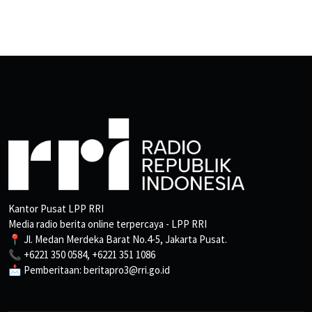
Kantor Pusat LPP RRI
Media radio berita online terpercaya - LPP RRI
📍 Jl. Medan Merdeka Barat No.4-5, Jakarta Pusat.
📞 +6221 350 0584, +6221 351 1086
📩 Pemberitaan: beritapro3@rri.go.id