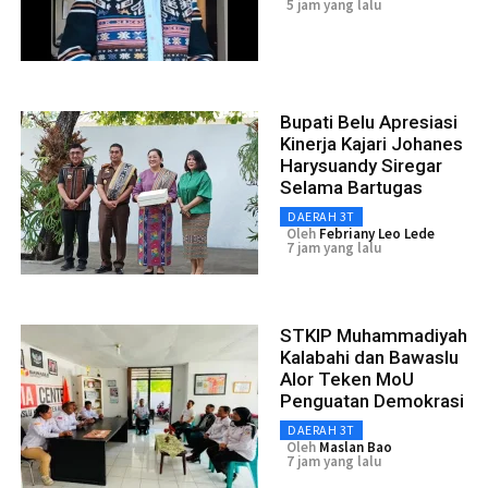
5 jam yang lalu
Bupati Belu Apresiasi
Kinerja Kajari Johanes
Harysuandy Siregar
Selama Bartugas
DAERAH 3T
Oleh
Febriany Leo Lede
7 jam yang lalu
STKIP Muhammadiyah
Kalabahi dan Bawaslu
Alor Teken MoU
Penguatan Demokrasi
DAERAH 3T
Oleh
Maslan Bao
7 jam yang lalu