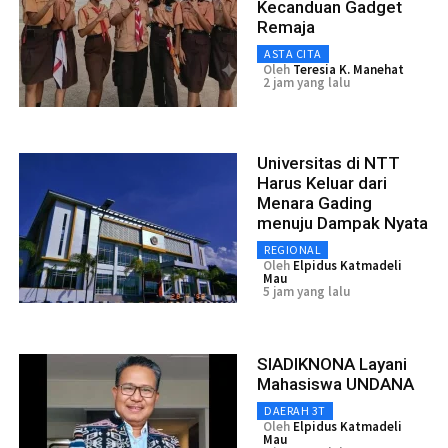
Kecanduan Gadget
Remaja
ASTA CITA
Oleh
Teresia K. Manehat
2 jam yang lalu
Universitas di NTT
Harus Keluar dari
Menara Gading
menuju Dampak Nyata
REGIONAL
Oleh
Elpidus Katmadeli
Mau
5 jam yang lalu
SIADIKNONA Layani
Mahasiswa UNDANA
DAERAH 3T
Oleh
Elpidus Katmadeli
Mau