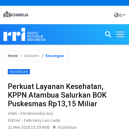
ATAMBUA
ID
Home
Ekonomi
Keuangan
KEUANGAN
Perkuat Layanan Kesehatan,
KPPN Atambua Salurkan BOK
Puskesmas Rp13,15 Miliar
Oleh - Ferdinandus Asy
Editor - Febriany Leo Lede
21 Mei 2026 13:29 WIB
Atambua