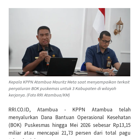
Kepala KPPN Atambua Mauritz Meta saat menyampaikan terkait
penyaluran BOK puskemas untuk 3 Kabupaten di wilayah
kerjanya. (Foto RRI Atambua/KM)
RRI.CO.ID, Atambua - KPPN Atambua telah
menyalurkan Dana Bantuan Operasional Kesehatan
(BOK) Puskesmas hingga Mei 2026 sebesar Rp13,15
miliar atau mencapai 21,73 persen dari total pagu