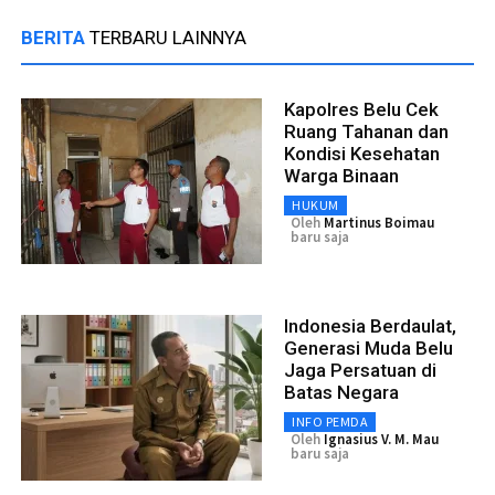
BERITA
TERBARU LAINNYA
Kapolres Belu Cek
Ruang Tahanan dan
Kondisi Kesehatan
Warga Binaan
HUKUM
Oleh
Martinus Boimau
baru saja
Indonesia Berdaulat,
Generasi Muda Belu
Jaga Persatuan di
Batas Negara
INFO PEMDA
Oleh
Ignasius V. M. Mau
baru saja