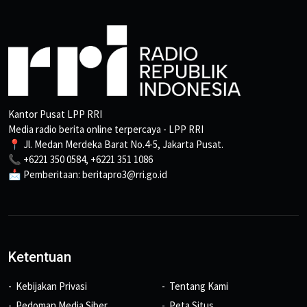
Kantor Pusat LPP RRI
Media radio berita online terpercaya - LPP RRI
📍 Jl. Medan Merdeka Barat No.4-5, Jakarta Pusat.
📞 +6221 350 0584, +6221 351 1086
📩 Pemberitaan: beritapro3@rri.go.id
Ketentuan
Kebijakan Privasi
Tentang Kami
Pedoman Media Siber
Peta Situs