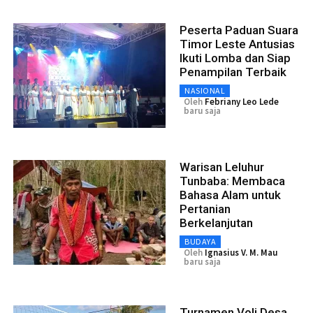
Peserta Paduan Suara
Timor Leste Antusias
Ikuti Lomba dan Siap
Penampilan Terbaik
NASIONAL
Oleh
Febriany Leo Lede
baru saja
Warisan Leluhur
Tunbaba: Membaca
Bahasa Alam untuk
Pertanian
Berkelanjutan
BUDAYA
Oleh
Ignasius V. M. Mau
baru saja
Turnamen Voli Desa