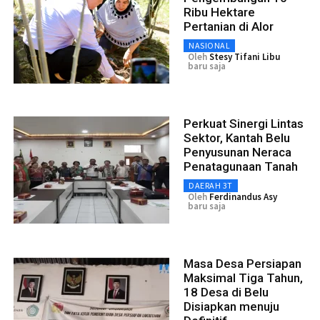
Ribu Hektare
Pertanian di Alor
NASIONAL
Oleh
Stesy Tifani Libu
baru saja
Perkuat Sinergi Lintas
Sektor, Kantah Belu
Penyusunan Neraca
Penatagunaan Tanah
DAERAH 3T
Oleh
Ferdinandus Asy
baru saja
Masa Desa Persiapan
Maksimal Tiga Tahun,
18 Desa di Belu
Disiapkan menuju