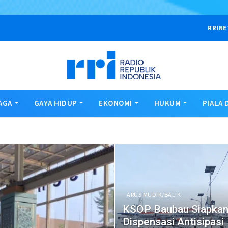
RRINE
AGA
GAYA HIDUP
EKONOMI
HUKUM
PIALA 
ARUS MUDIK/BALIK
KSOP Baubau Siapka
Dispensasi Antisipasi