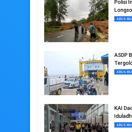
Polisi
Longso
ARUS MU
ASDP B
Tergol
ARUS MU
KAI Dao
Idulad
ARUS MU