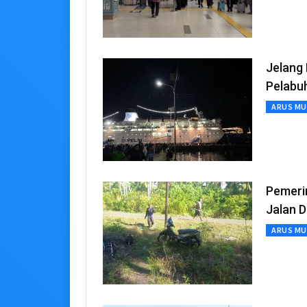
Jelang 
Pelabu
ARUS MU
Pemeri
Jalan 
ARUS MU