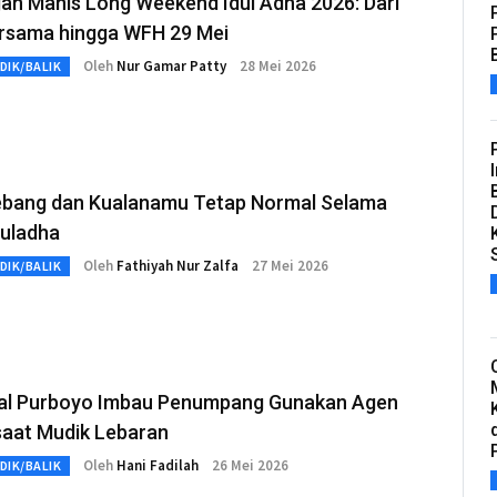
an Manis Long Weekend Idul Adha 2026: Dari
ersama hingga WFH 29 Mei
Oleh
Nur Gamar Patty
28 Mei 2026
DIK/BALIK
ebang dan Kualanamu Tetap Normal Selama
duladha
Oleh
Fathiyah Nur Zalfa
27 Mei 2026
DIK/BALIK
al Purboyo Imbau Penumpang Gunakan Agen
saat Mudik Lebaran
Oleh
Hani Fadilah
26 Mei 2026
DIK/BALIK