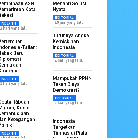
Pembinaan ASN
Menanti Solusi
Pemerintah Kota
Nyata
Bekasi
EDITORIAL
20 jam yang lalu.
INDEPTH
2 hari yang lalu.
Turunnya Angka
Pertemuan
Kemiskinan
Indonesia-Tailan:
Indonesia
Babak Baru
EDITORIAL
Diplomasi
2 hari yang lalu.
Kemitraan
Strategis
Mampukah PPHN
INDEPTH
3 hari yang lalu.
Tekan Biaya
Demokrasi?
EDITORIAL
Ceuta: Ribuan
3 hari yang lalu.
Migran, Krisis
Kemanusiaan
dan Ketegangan
Indonesia
Politik
Targetkan
Timnas di Piala
INDEPTH