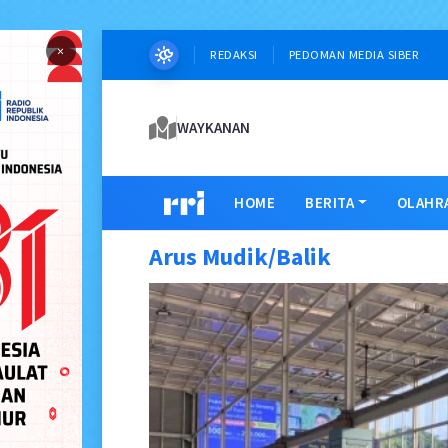
×
REDAKSI
PEDOMAN MEDIA SIBER
WAYKANAN
HOME
BERITA
OLAHR
Arus Mudik/Balik