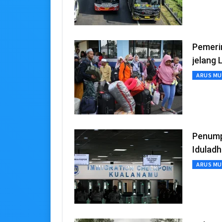
Pemeri
jelang 
ARUS MU
Penumpa
Idulad
ARUS MU