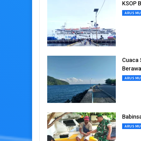
KSOP B
ARUS MU
Cuaca S
Beraw
ARUS MU
Babins
ARUS MU