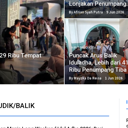
Lonjakan Penumpang
Liburan
By Afrian Syah Putra
9 Jun 2026
ARUS MUDIK/BALIK
629 Ribu Tempat
Puncak Arus Balik
Iduladha, Lebih dari 4
Ribu Penumpang Tiba 
Jakarta
By Mayzka Da Reisa
1 Jun 2026
DIK/BALIK