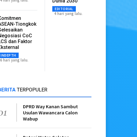
4 hari yang lalu.
Dunia 2030
EDITORIAL
4 hari yang lalu.
Komitmen
ASEAN-Tiongkok
Selesaikan
Negosiasi CoC
LCS dan Faktor
Eksternal
INDEPTH
6 hari yang lalu.
BERITA
TERPOPULER
DPRD Way Kanan Sambut
01
Usulan Wawancara Calon
Wabup