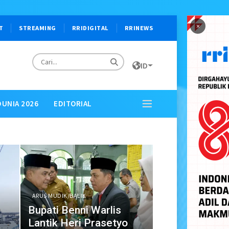
×
T
STREAMING
RRIDIGITAL
RRINEWS
ID
DUNIA 2026
EDITORIAL
ARUS MUDIK/BALIK
n
Bupati Benni Warlis
Lantik Heri Prasetyo