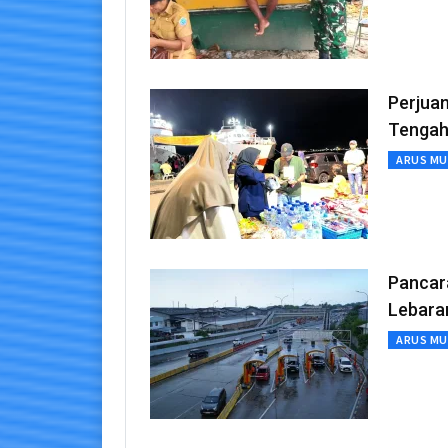
Perjuan
Tengah
ARUS MU
Pancara
Lebara
ARUS MU