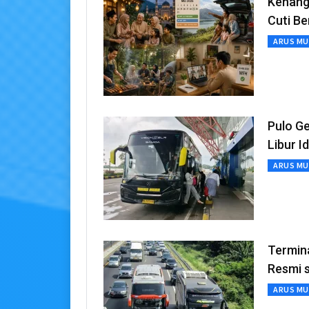
Kenang
Cuti B
ARUS MU
Pulo G
Libur I
ARUS MU
Termin
Resmi 
ARUS MU