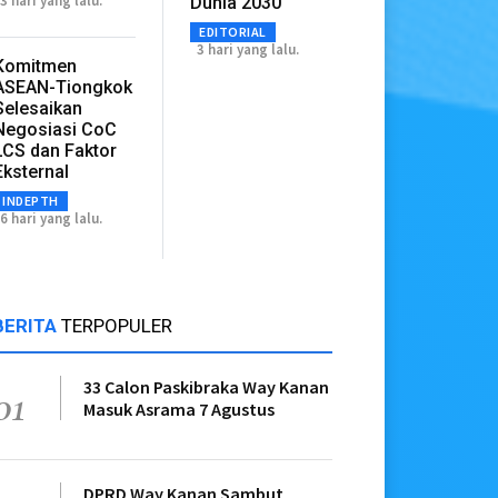
3 hari yang lalu.
Dunia 2030
EDITORIAL
3 hari yang lalu.
Komitmen
ASEAN-Tiongkok
Selesaikan
Negosiasi CoC
LCS dan Faktor
Eksternal
INDEPTH
6 hari yang lalu.
BERITA
TERPOPULER
33 Calon Paskibraka Way Kanan
01
Masuk Asrama 7 Agustus
DPRD Way Kanan Sambut