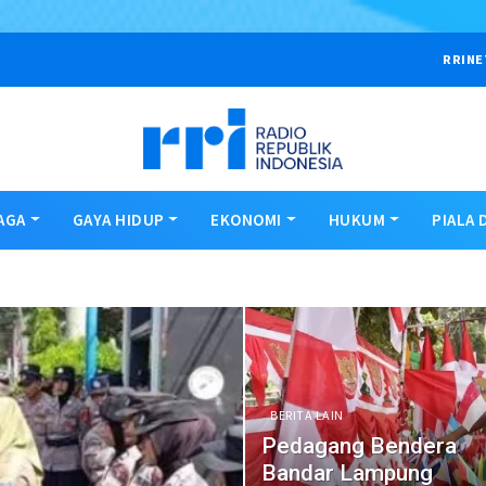
RRINE
AGA
GAYA HIDUP
EKONOMI
HUKUM
PIALA 
BERITA LAIN
Pedagang Bendera
Bandar Lampung