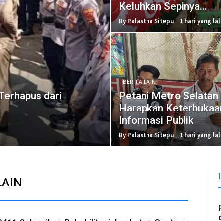
Keluhkan Sepinya
Pembeli
By Palastha Sitepu
1 hari yang lal
BERITA LAIN
Terhapus dari
Petani Metro Selatan
Harapkan Keterbukaa
Informasi Publik
By Palastha Sitepu
1 hari yang lal
LAIN