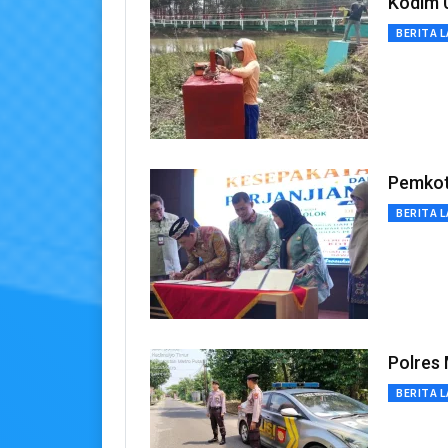
Kodim 
BERITA L
Pemkot
BERITA L
Polres 
BERITA L