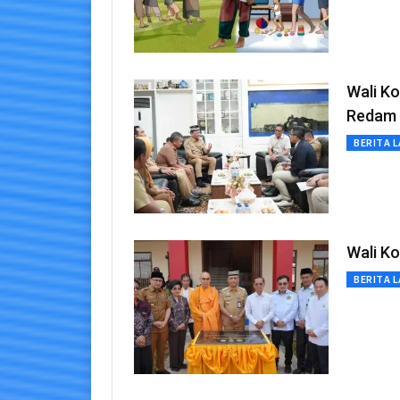
Wali K
Redam
BERITA L
Wali K
BERITA L