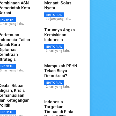
Pembinaan ASN
Menanti Solusi
Pemerintah Kota
Nyata
Bekasi
EDITORIAL
10 jam yang lalu.
INDEPTH
1 hari yang lalu.
Turunnya Angka
Pertemuan
Kemiskinan
Indonesia-Tailan:
Indonesia
Babak Baru
EDITORIAL
Diplomasi
1 hari yang lalu.
Kemitraan
Strategis
Mampukah PPHN
INDEPTH
3 hari yang lalu.
Tekan Biaya
Demokrasi?
EDITORIAL
Ceuta: Ribuan
2 hari yang lalu.
Migran, Krisis
Kemanusiaan
dan Ketegangan
Indonesia
Politik
Targetkan
Timnas di Piala
INDEPTH