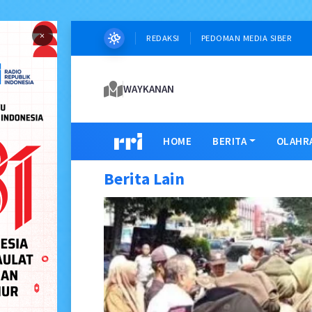
×
REDAKSI
PEDOMAN MEDIA SIBER
WAYKANAN
HOME
BERITA
OLAHR
Berita Lain