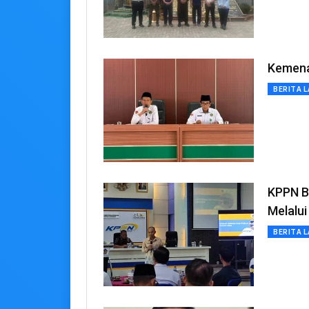
Kemenag
BERITA L
KPPN B
Melalu
BERITA L