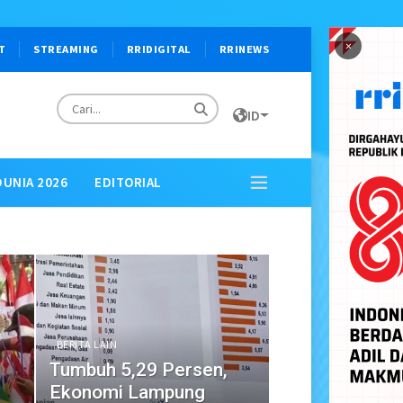
×
T
STREAMING
RRIDIGITAL
RRINEWS
ID
DUNIA 2026
EDITORIAL
BERITA LAIN
Tumbuh 5,29 Persen,
Ekonomi Lampung