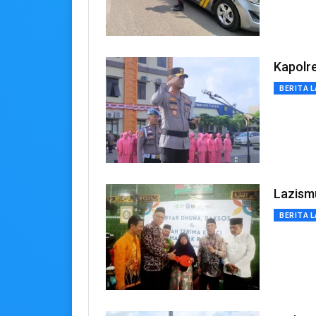
Kapolr
BERITA L
Lazism
BERITA L