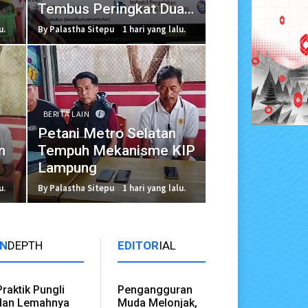
Tembus Peringkat Dua
Sumatera
u.
By Palastha Sitepu
1 hari yang lalu.
BERITA LAIN
Petani Metro Selatan
n
Tempuh Mekanisme KIP
Lampung
u.
By Palastha Sitepu
1 hari yang lalu.
IN
DEPTH
EDITOR
IAL
Praktik Pungli
Pengangguran
dan Lemahnya
Muda Melonjak,