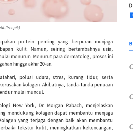
D
t.(freepik)
upakan protein penting yang berperan menjaga
B
mbapan kulit. Namun, seiring bertambahnya usia,
ulai menurun. Menurut para dermatolog, proses ini
gahan hingga akhir 20-an.
atahari, polusi udara, stres, kurang tidur, serta
erusakan kolagen. Akibatnya, tanda-tanda penuaan
 kendur mulai muncul.
ologi New York, Dr. Morgan Rabach, menjelaskan
yang mendukung kolagen dapat membantu menjaga
. Kolagen yang terjaga dengan baik akan membantu
baiki tekstur kulit, meningkatkan kekencangan,