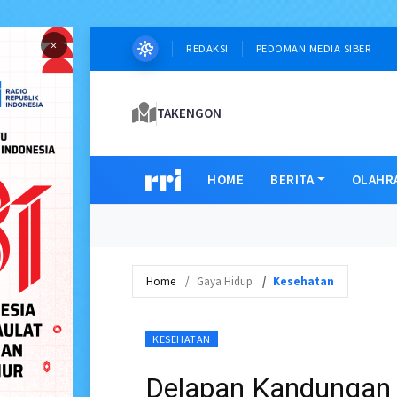
×
REDAKSI
PEDOMAN MEDIA SIBER
TAKENGON
HOME
BERITA
OLAHR
Home
Gaya Hidup
Kesehatan
KESEHATAN
Delapan Kandungan 