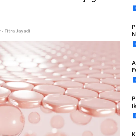
P
 - Fitra Jayadi
N
A
F
P
I
K