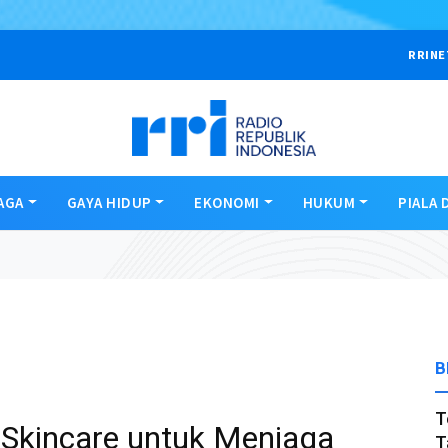
RRINE
AGA
GAYA HIDUP
EKONOMI
HUKUM
PIALA 
B
T
Skincare untuk Menjaga
T