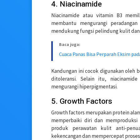
4. Niacinamide
Niacinamide atau vitamin B3 memili
membantu mengurangi peradangan y
mendukung fungsi pelindung kulit da
Baca juga:
Cuaca Panas Bisa Perparah Eksim pad
Kandungan ini cocok digunakan oleh be
ditoleransi. Selain itu, niacinam
mengurangi hiperpigmentasi.
5. Growth Factors
Growth factors merupakan protein alami
memperbaiki diri dan memproduksi 
produk perawatan kulit anti-pen
kekencangan dan mempercepat proses r