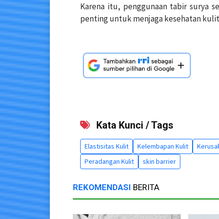
Karena itu, penggunaan tabir surya s
penting untuk menjaga kesehatan kulit
Kata Kunci / Tags
Elastisitas Kulit
Kelembapan Kulit
Kerusa
Peradangan Kulit
skin barrier
REKOMENDASI
BERITA