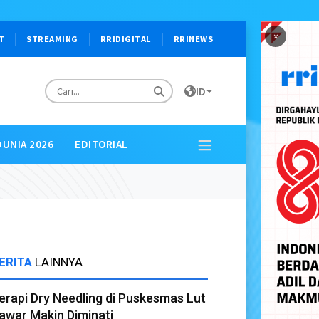
×
T
STREAMING
RRIDIGITAL
RRINEWS
ID
DUNIA 2026
EDITORIAL
ERITA
LAINNYA
erapi Dry Needling di Puskesmas Lut
awar Makin Diminati