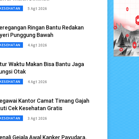
5 Agt 2026
KESEHATAN
eregangan Ringan Bantu Redakan
yeri Punggung Bawah
4 Agt 2026
KESEHATAN
tur Waktu Makan Bisa Bantu Jaga
ungsi Otak
4 Agt 2026
KESEHATAN
egawai Kantor Camat Timang Gajah
kuti Cek Kesehatan Gratis
3 Agt 2026
KESEHATAN
enali Gejala Awal Kanker Payudara,