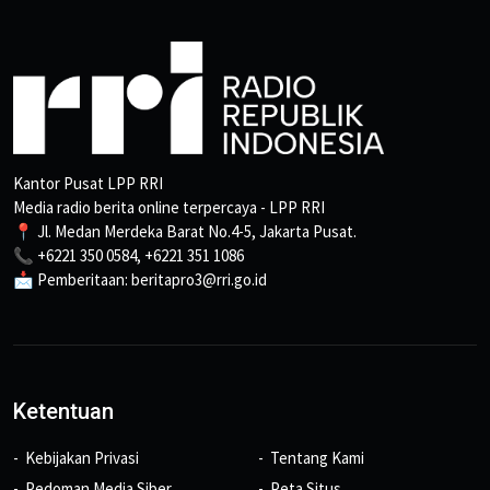
Kantor Pusat LPP RRI
Media radio berita online terpercaya - LPP RRI
📍 Jl. Medan Merdeka Barat No.4-5, Jakarta Pusat.
📞 +6221 350 0584, +6221 351 1086
📩 Pemberitaan: beritapro3@rri.go.id
Ketentuan
Kebijakan Privasi
Tentang Kami
Pedoman Media Siber
Peta Situs