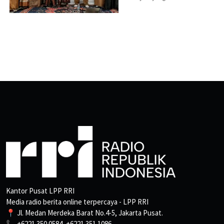
Kantor Pusat LPP RRI
Media radio berita online terpercaya - LPP RRI
📍 Jl. Medan Merdeka Barat No.4-5, Jakarta Pusat.
📞 +6221 350 0584, +6221 351 1086