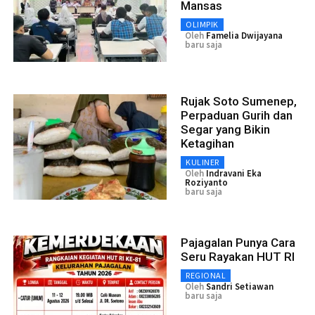
Mansas
OLIMPIK
Oleh
Famelia Dwijayana
baru saja
Rujak Soto Sumenep,
Perpaduan Gurih dan
Segar yang Bikin
Ketagihan
KULINER
Oleh
Indravani Eka
Roziyanto
baru saja
Pajagalan Punya Cara
Seru Rayakan HUT RI
REGIONAL
Oleh
Sandri Setiawan
baru saja