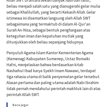
Allah SWT. Di antara sekian banyak nabi dan rasul,
beliau menjadi salah satu yang dianugerahi gelar mulia
sebagai Khalilullah, yang berarti Kekasih Allah. Gelar
istimewa ini disematkan langsung oleh Allah SWT
sebagaimana yang termaktub di dalam Al-Qur'an
Surah An-Nisa, sebagai bentuk penghargaan atas
keteguhan iman dan kepatuhan mutlak yang
ditunjukkan oleh beliau sepanjang hidupnya.
Penyuluh Agama Islam Kantor Kementerian Agama
(Kemenag) Kabupaten Sumenep, Ustaz Romaiki
Hafni, menjelaskan bahwa berdasarkan kitab
Nashaihul Ibad karya Syekh Imam Nawawi, terdapat
tiga rahasia utama di balik penyematan gelar tersebut.
Alasan pertama dan paling utama adalah Nabi Ibrahim
tidak pernah mendahului perintah makhluk lain di atas
perintah Allah SWT.
Baca juga: