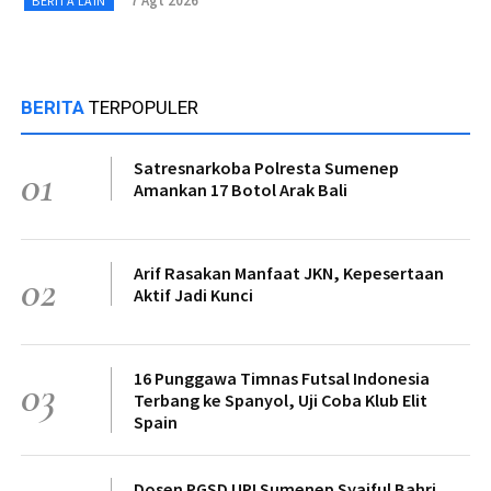
7 Agt 2026
BERITA LAIN
BERITA
TERPOPULER
Satresnarkoba Polresta Sumenep
01
Amankan 17 Botol Arak Bali
Arif Rasakan Manfaat JKN, Kepesertaan
02
Aktif Jadi Kunci
16 Punggawa Timnas Futsal Indonesia
03
Terbang ke Spanyol, Uji Coba Klub Elit
Spain
Dosen PGSD UPI Sumenep Syaiful Bahri