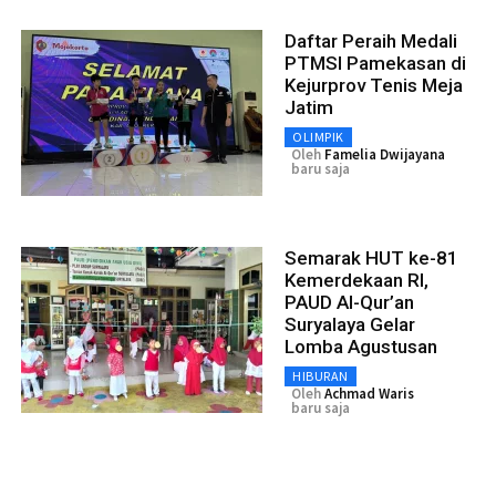
Daftar Peraih Medali
PTMSI Pamekasan di
Kejurprov Tenis Meja
Jatim
OLIMPIK
Oleh
Famelia Dwijayana
baru saja
Semarak HUT ke-81
Kemerdekaan RI,
PAUD Al-Qur’an
Suryalaya Gelar
Lomba Agustusan
HIBURAN
Oleh
Achmad Waris
baru saja