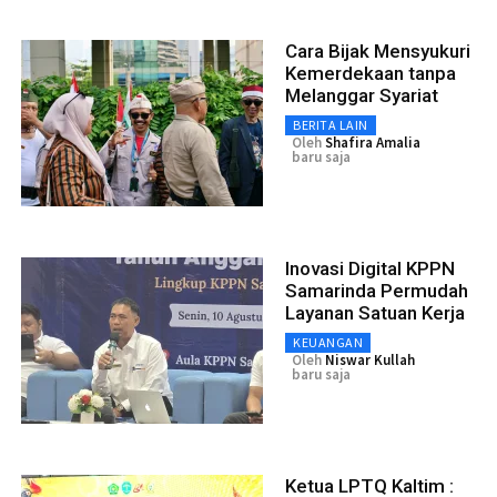
Cara Bijak Mensyukuri
Kemerdekaan tanpa
Melanggar Syariat
BERITA LAIN
Oleh
Shafira Amalia
baru saja
Inovasi Digital KPPN
Samarinda Permudah
Layanan Satuan Kerja
KEUANGAN
Oleh
Niswar Kullah
baru saja
Ketua LPTQ Kaltim :