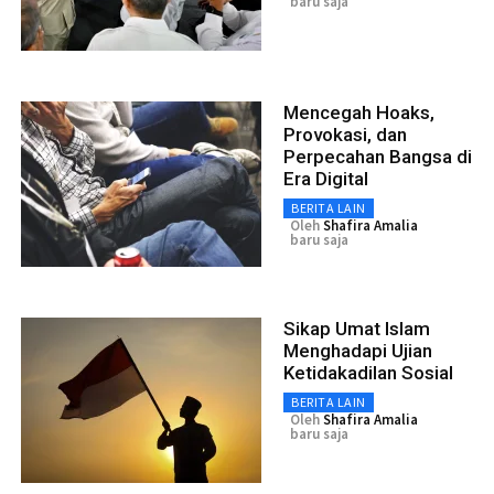
baru saja
Mencegah Hoaks,
Provokasi, dan
Perpecahan Bangsa di
Era Digital
BERITA LAIN
Oleh
Shafira Amalia
baru saja
Sikap Umat Islam
Menghadapi Ujian
Ketidakadilan Sosial
BERITA LAIN
Oleh
Shafira Amalia
baru saja