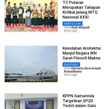
TC Putaran
Merupakan Tahapan
Kritikal jelang MTQ
Nasional XXXI
BERITA LAIN
Oleh
Rudi Mulyadi
baru saja
Keindahan Arsitektur
Masjid Negara IKN
Sarat Filosofi Makna
NASIONAL
Oleh
Darmata Nooraisyah
Ramadhania
baru saja
KPPN Samarinda
Targetkan SP2D
Terbit dalam Satu