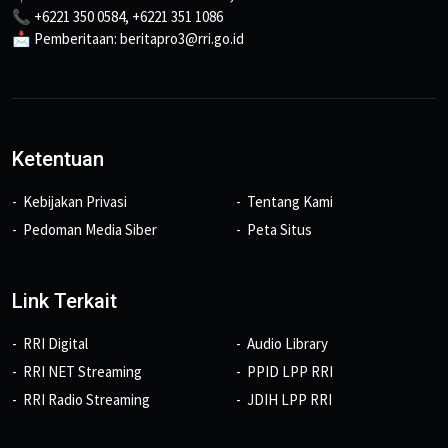
📞 +6221 350 0584, +6221 351 1086
📩 Pemberitaan: beritapro3@rri.go.id
Ketentuan
Kebijakan Privasi
Tentang Kami
Pedoman Media Siber
Peta Situs
Link Terkait
RRI Digital
Audio Library
RRI NET Streaming
PPID LPP RRI
RRI Radio Streaming
JDIH LPP RRI