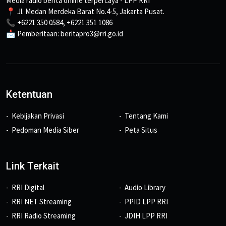
Media radio berita online terpercaya - LPP RRI
📍 Jl. Medan Merdeka Barat No.4-5, Jakarta Pusat.
📞 +6221 350 0584, +6221 351 1086
📩 Pemberitaan: beritapro3@rri.go.id
Ketentuan
Kebijakan Privasi
Tentang Kami
Pedoman Media Siber
Peta Situs
Link Terkait
RRI Digital
Audio Library
RRI NET Streaming
PPID LPP RRI
RRI Radio Streaming
JDIH LPP RRI