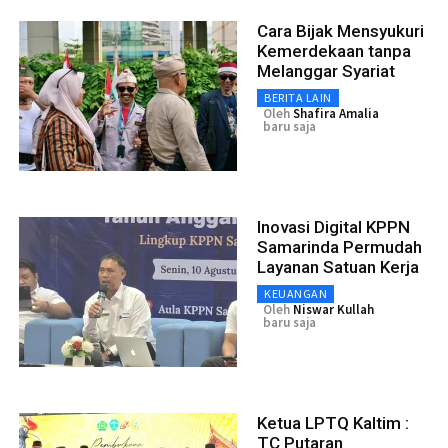
Cara Bijak Mensyukuri
Kemerdekaan tanpa
Melanggar Syariat
BERITA LAIN
Oleh
Shafira Amalia
baru saja
Inovasi Digital KPPN
Samarinda Permudah
Layanan Satuan Kerja
KEUANGAN
Oleh
Niswar Kullah
baru saja
Ketua LPTQ Kaltim :
TC Putaran