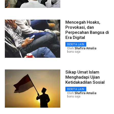
Mencegah Hoaks,
Provokasi, dan
Perpecahan Bangsa di
Era Digital
BERITA LAIN
Oleh
Shafira Amalia
baru saja
Sikap Umat Islam
Menghadapi Ujian
Ketidakadilan Sosial
BERITA LAIN
Oleh
Shafira Amalia
baru saja