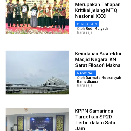
Merupakan Tahapan
Kritikal jelang MTQ
Nasional XXXI
BERITA LAIN
Oleh
Rudi Mulyadi
baru saja
Keindahan Arsitektur
Masjid Negara IKN
Sarat Filosofi Makna
NASIONAL
Oleh
Darmata Nooraisyah
Ramadhania
baru saja
KPPN Samarinda
Targetkan SP2D
Terbit dalam Satu
Jam