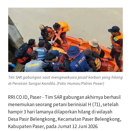
Tim SAR gabungan saat mengevakuasi jasad korban yang hilang
di Perairan Sungai Kandilo. (Foto: Humas/Polres Paser)
RRI.CO.ID, Paser - Tim SAR gabungan akhirnya berhasil
menemukan seorang petani berinisial H (71), setelah
hampir 3 hari lamanya dilaporkan hilang di wilayah
Desa Pasir Belengkong, Kecamatan Paser Belengkong,
Kabupaten Paser, pada Jumat 12 Juni 2026.