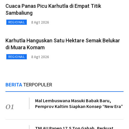
Cuaca Panas Picu Karhutla di Empat Titik
Sambaliung
8 Agt 2026
REGIONAL
Karhutla Hanguskan Satu Hektare Semak Belukar
di Muara Komam
8 Agt 2026
REGIONAL
BERITA
TERPOPULER
Mal Lembuswana Masuki Babak Baru,
01
Pemprov Kaltim Siapkan Konsep “New Era”
TNI AU Panen 17,5 Ton Gabah, Perkuat