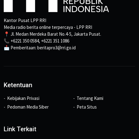
Kantor Pusat LPP RRI
Media radio berita online terpercaya - LPP RRI
📍 Jl. Medan Merdeka Barat No.4-5, Jakarta Pusat.
📞 +6221 350 0584, +6221 351 1086
📩 Pemberitaan: beritapro3@rri.go.id
Ketentuan
Kebijakan Privasi
Tentang Kami
Pedoman Media Siber
Peta Situs
Link Terkait