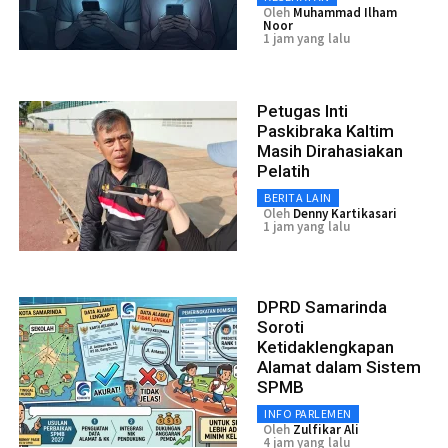
Oleh
Muhammad Ilham
Noor
1 jam yang lalu
Petugas Inti
Paskibraka Kaltim
Masih Dirahasiakan
Pelatih
BERITA LAIN
Oleh
Denny Kartikasari
1 jam yang lalu
DPRD Samarinda
Soroti
Ketidaklengkapan
Alamat dalam Sistem
SPMB
INFO PARLEMEN
Oleh
Zulfikar Ali
4 jam yang lalu