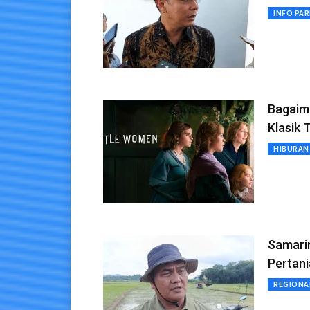
INFO PA
Bagaim
Klasik 
HIBURAN
Samari
Pertani
REGIONA