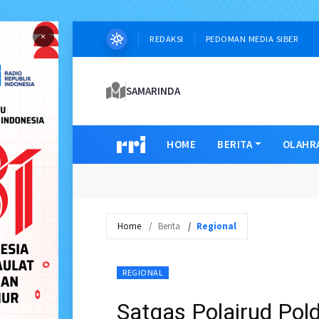
×
REDAKSI
PEDOMAN MEDIA SIBER
SAMARINDA
HOME
BERITA
OLAHR
Home
Berita
Regional
REGIONAL
Satgas Polairud Pol