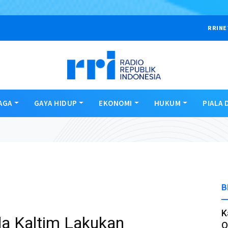
RRINE
AGA
GAYA HIDUP
EKONOMI
HUKUM
PIALA 
B
K
da Kaltim Lakukan
O