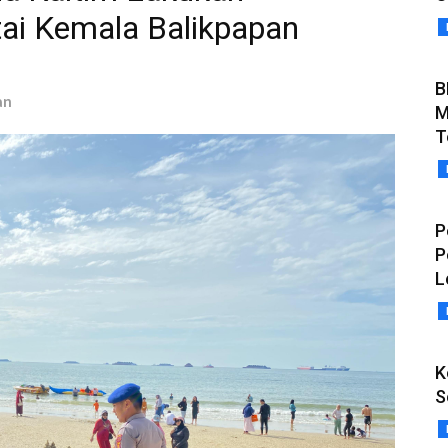
ai Kemala Balikpapan
B
an
M
T
P
P
L
K
S