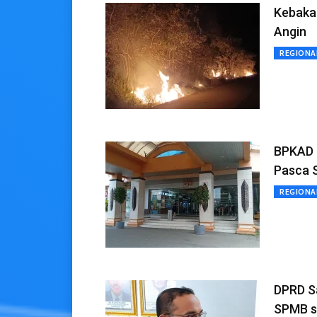
Kebakar
Angin
REGIONA
BPKAD K
Pasca 
REGIONA
DPRD S
SPMB se