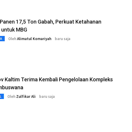
 Panen 17,5 Ton Gabah, Perkuat Ketahanan
 untuk MBG
Oleh
Alimatul Komariyah
baru saja
TA
v Kaltim Terima Kembali Pengelolaan Kompleks
mbuswana
Oleh
Zulfikar Ali
baru saja
L