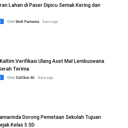
an Lahan di Paser Dipicu Semak Kering dan
Oleh
Dedi Purnama
baru saja
L
altim Verifikasi Ulang Aset Mal Lembuswana
Serah Terima
Oleh
Zulfikar Ali
baru saja
L
amarinda Dorong Pemetaan Sekolah Tujuan
jak Kelas 5 SD