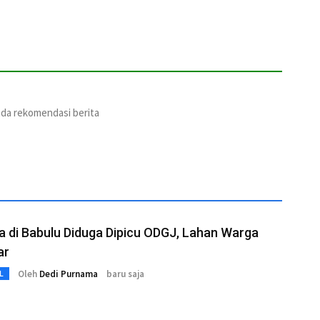
ada rekomendasi berita
a di Babulu Diduga Dipicu ODGJ, Lahan Warga
ar
Oleh
Dedi Purnama
baru saja
L