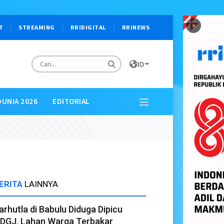
×
T
STREAMING
RRIDIGITAL
RRINEWS
ID
DUNIA 2026
EDITORIAL
ERITA
LAINNYA
arhutla di Babulu Diduga Dipicu
DGJ, Lahan Warga Terbakar