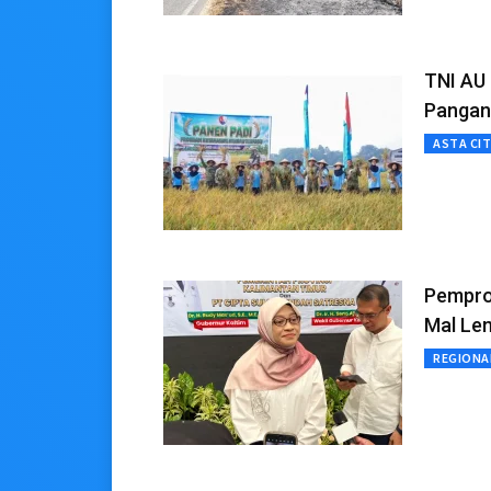
TNI AU
Pangan
ASTA CI
Pempro
Mal Le
REGIONA