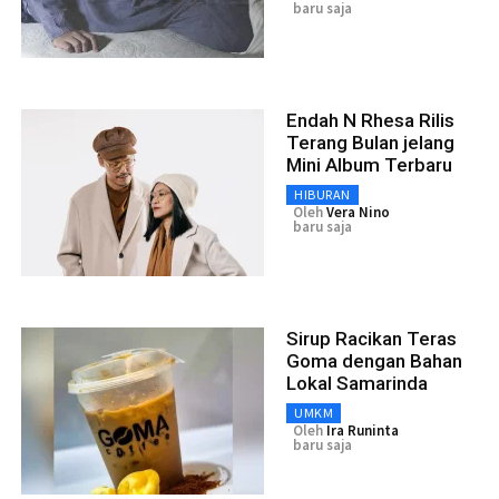
baru saja
Endah N Rhesa Rilis
Terang Bulan jelang
Mini Album Terbaru
HIBURAN
Oleh
Vera Nino
baru saja
Sirup Racikan Teras
Goma dengan Bahan
Lokal Samarinda
UMKM
Oleh
Ira Runinta
baru saja