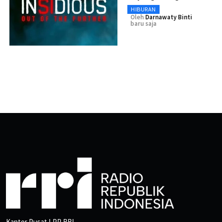
HIBURAN
Oleh
Darnawaty Binti
baru saja
Kantor Pusat LPP RRI