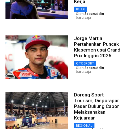
Kerja
IPTEK
Oleh
Saparuddin
baru saja
Jorge Martin
Pertahankan Puncak
Klasemen usai Grand
Prix Inggris 2026
OTOSPORT
Oleh
Saparuddin
baru saja
Dorong Sport
Tourism, Disporapar
Paser Dukung Cabor
Melaksanakan
Kejuaraan
REGIONAL