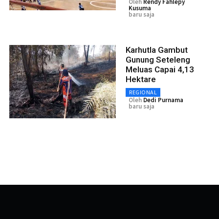
Oleh
Rendy Fahlepy
Kusuma
baru saja
Karhutla Gambut
Gunung Seteleng
Meluas Capai 4,13
Hektare
REGIONAL
Oleh
Dedi Purnama
baru saja