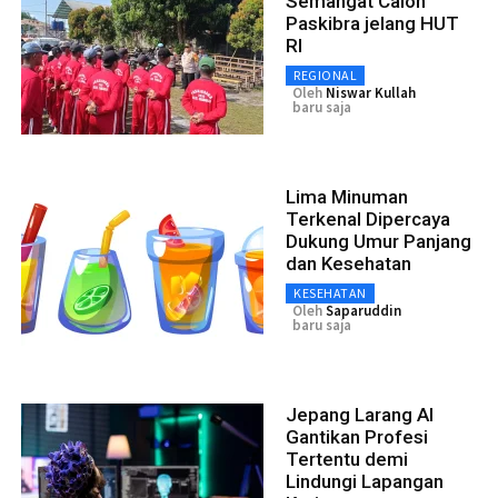
Semangat Calon
Paskibra jelang HUT
RI
REGIONAL
Oleh
Niswar Kullah
baru saja
Lima Minuman
Terkenal Dipercaya
Dukung Umur Panjang
dan Kesehatan
KESEHATAN
Oleh
Saparuddin
baru saja
Jepang Larang AI
Gantikan Profesi
Tertentu demi
Lindungi Lapangan