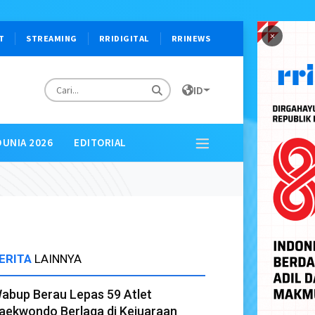
×
T
STREAMING
RRIDIGITAL
RRINEWS
ID
DUNIA 2026
EDITORIAL
ERITA
LAINNYA
abup Berau Lepas 59 Atlet
aekwondo Berlaga di Kejuaraan