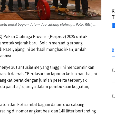
K
T
 kota ambil bagian dalam dua cabang olahraga. Foto : RRI/jun
K) Pekan Olahraga Provinsi (Porprov) 2025 untuk
encetak sejarah baru. Selain menjadi gerbang
i Paser, ajang ini berhasil menghadirkan jumlah
B
annya.
menyebut antusiasme yang tinggi ini mencerminkan
n di daerah. “Berdasarkan laporan ketua panitia, ini
 angkat berat dengan jumlah peserta terbanyak.
ada panitia,” ujarnya dalam pembukaan kegiatan,
paten dan kota ambil bagian dalam dua cabang
ersaing di nomor angkat besi dan 140 lifter bertanding