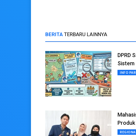
Personel
BERITA
TERBARU LAINNYA
DPRD S
Sistem
INFO PA
Mahasi
Produk 
REGIONA