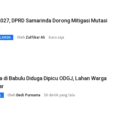
027, DPRD Samarinda Dorong Mitigasi Mutasi
i
Oleh
Zulfikar Ali
baru saja
RLEMEN
a di Babulu Diduga Dipicu ODGJ, Lahan Warga
ar
Oleh
Dedi Purnama
50 detik yang lalu
L