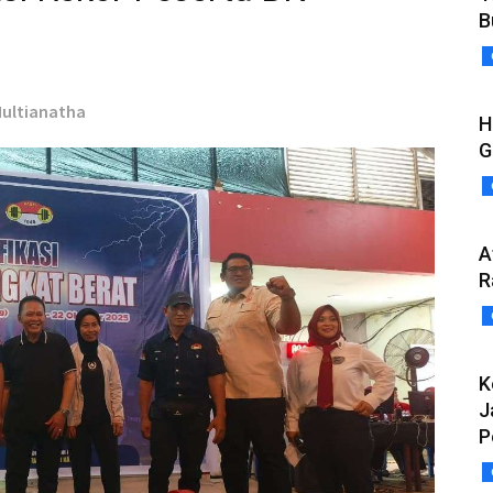
B
 Multianatha
H
G
A
R
K
J
P