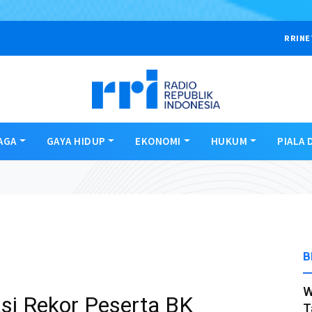
RRINE
AGA
GAYA HIDUP
EKONOMI
HUKUM
PIALA 
B
W
si Rekor Peserta BK
T