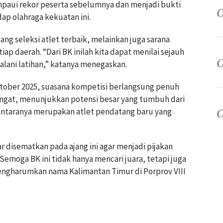
ampaui rekor peserta sebelumnya dan menjadi bukti
p olahraga kekuatan ini.
ng seleksi atlet terbaik, melainkan juga sarana
tiap daerah. “Dari BK inilah kita dapat menilai sejauh
lani latihan,” katanya menegaskan.
ktober 2025, suasana kompetisi berlangsung penuh
mangat, menunjukkan potensi besar yang tumbuh dari
antaranya merupakan atlet pendatang baru yang
disematkan pada ajang ini agar menjadi pijakan
“Semoga BK ini tidak hanya mencari juara, tetapi juga
engharumkan nama Kalimantan Timur di Porprov VIII