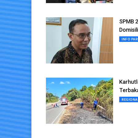
SPMB 2
Domisil
INFO PA
Karhutl
Terbak
REGIONA