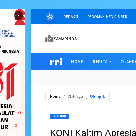
×
REDAKSI
PEDOMAN MEDIA SIBER
SAMARINDA
HOME
BERITA
OLAHR
Home
Olahraga
Olimpik
OLIMPIK
KONI Kaltim Apresia