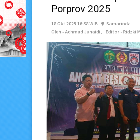
Porprov 2025
18 Okt 2025 16:58 WIB
Samarinda
Oleh - Achmad Junaidi,
Editor - Ridzki