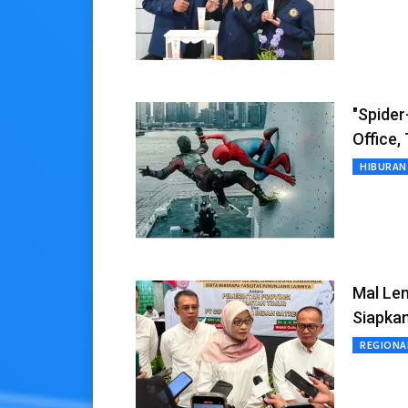
"Spide
Office,
HIBURAN
Mal Le
Siapka
REGIONA