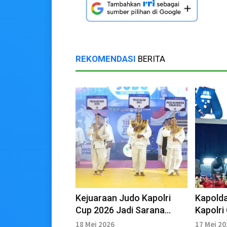
REKOMENDASI
BERITA
Kejuaraan Judo Kapolri
Kapolda
Cup 2026 Jadi Sarana
Kapolri
Pembentukan Karakter
Sepanja
18 Mei 2026
17 Mei 2