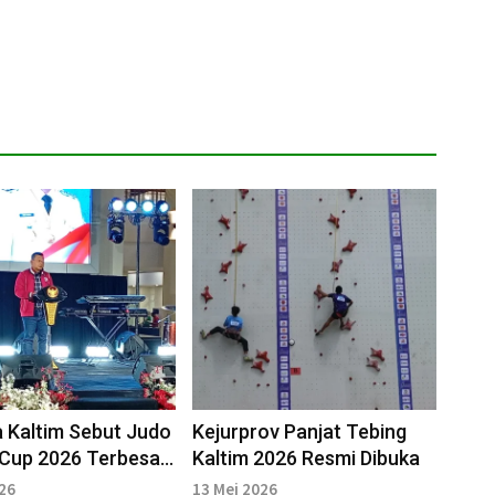
 Kaltim Sebut Judo
Kejurprov Panjat Tebing
 Cup 2026 Terbesar
Kaltim 2026 Resmi Dibuka
ng Sejarah
026
13 Mei 2026