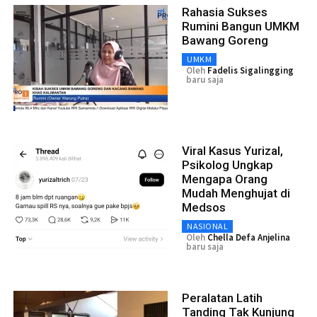
Rahasia Sukses
Rumini Bangun UMKM
Bawang Goreng
UMKM
Oleh
Fadelis Sigalingging
baru saja
Viral Kasus Yurizal,
Psikolog Ungkap
Mengapa Orang
Mudah Menghujat di
Medsos
NASIONAL
Oleh
Chella Defa Anjelina
baru saja
Peralatan Latih
Tanding Tak Kunjung