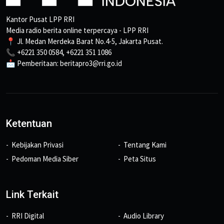
Kantor Pusat LPP RRI
Media radio berita online terpercaya - LPP RRI
📍 Jl. Medan Merdeka Barat No.4-5, Jakarta Pusat.
📞 +6221 350 0584, +6221 351 1086
📩 Pemberitaan: beritapro3@rri.go.id
Ketentuan
Kebijakan Privasi
Tentang Kami
Pedoman Media Siber
Peta Situs
Link Terkait
RRI Digital
Audio Library