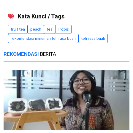
Kata Kunci / Tags
fruit tea
peach
tea
Tropis
rekomendasi minuman teh rasa buah
teh rasa buah
REKOMENDASI
BERITA