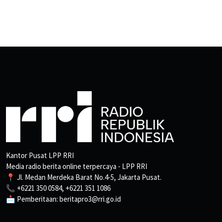
Kantor Pusat LPP RRI
Media radio berita online terpercaya - LPP RRI
📍 Jl. Medan Merdeka Barat No.4-5, Jakarta Pusat.
📞 +6221 350 0584, +6221 351 1086
📩 Pemberitaan: beritapro3@rri.go.id