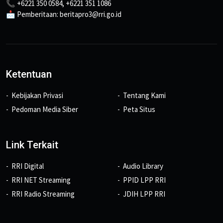
📞 +6221 350 0584, +6221 351 1086
📩 Pemberitaan: beritapro3@rri.go.id
Ketentuan
Kebijakan Privasi
Tentang Kami
Pedoman Media Siber
Peta Situs
Link Terkait
RRI Digital
Audio Library
RRI NET Streaming
PPID LPP RRI
RRI Radio Streaming
JDIH LPP RRI