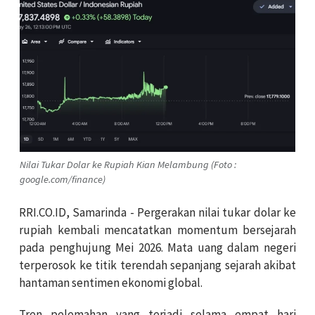
Nilai Tukar Dolar ke Rupiah Kian Melambung (Foto :
google.com/finance)
RRI.CO.ID, Samarinda - Pergerakan nilai tukar dolar ke
rupiah kembali mencatatkan momentum bersejarah
pada penghujung Mei 2026. Mata uang dalam negeri
terperosok ke titik terendah sepanjang sejarah akibat
hantaman sentimen ekonomi global.
Tren pelemahan yang terjadi selama empat hari