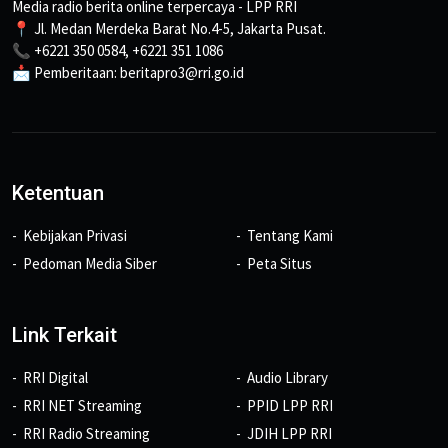
Media radio berita online terpercaya - LPP RRI
📍 Jl. Medan Merdeka Barat No.4-5, Jakarta Pusat.
📞 +6221 350 0584, +6221 351 1086
📩 Pemberitaan: beritapro3@rri.go.id
Ketentuan
Kebijakan Privasi
Tentang Kami
Pedoman Media Siber
Peta Situs
Link Terkait
RRI Digital
Audio Library
RRI NET Streaming
PPID LPP RRI
RRI Radio Streaming
JDIH LPP RRI