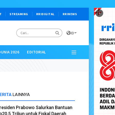
×
T
STREAMING
RRIDIGITAL
RRINEWS
ID
DUNIA 2026
EDITORIAL
ERITA
LAINNYA
residen Prabowo Salurkan Bantuan
p20,5 Triliun untuk Fiskal Daerah