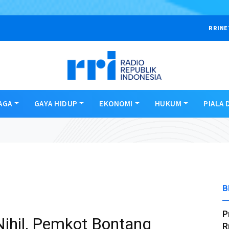
RRINE
AGA
GAYA HIDUP
EKONOMI
HUKUM
PIALA 
B
P
ihil, Pemkot Bontang
R