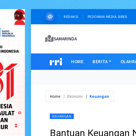
×
REDAKSI
PEDOMAN MEDIA SIBER
SAMARINDA
HOME
BERITA
OLAHR
Home
Ekonomi
Keuangan
KEUANGAN
Bantuan Keuangan N