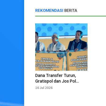
REKOMENDASI
BERITA
Dana Transfer Turun,
Gratispol dan Jos Pol
Disesuaikan Bertahap
16 Jul 2026