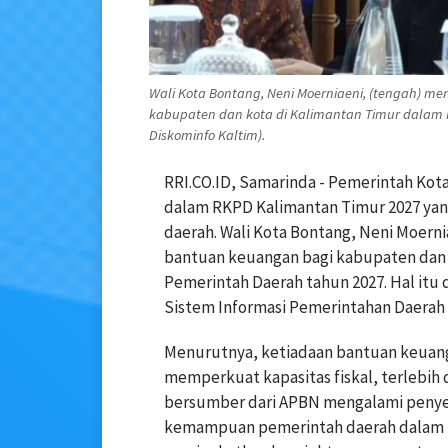
Wali Kota Bontang, Neni Moerniaeni, (tengah) m
kabupaten dan kota di Kalimantan Timur dalam R
Diskominfo Kaltim).
RRI.CO.ID, Samarinda - Pemerintah Ko
dalam RKPD Kalimantan Timur 2027 yan
daerah. Wali Kota Bontang, Neni Moerni
bantuan keuangan bagi kabupaten dan 
Pemerintah Daerah tahun 2027. Hal itu
Sistem Informasi Pemerintahan Daerah
Menurutnya, ketiadaan bantuan keuan
memperkuat kapasitas fiskal, terlebih 
bersumber dari APBN mengalami penyesu
kemampuan pemerintah daerah dalam