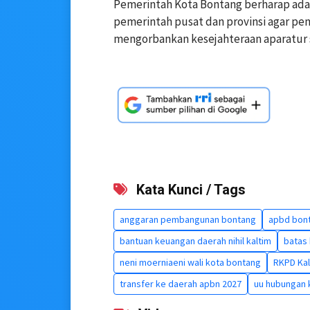
Pemerintah Kota Bontang berharap ad
pemerintah pusat dan provinsi agar pe
mengorbankan kesejahteraan aparatur s
Kata Kunci / Tags
anggaran pembangunan bontang
apbd bon
bantuan keuangan daerah nihil kaltim
batas
neni moerniaeni wali kota bontang
RKPD Kal
transfer ke daerah apbn 2027
uu hubungan 