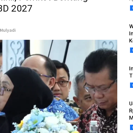
BD 2027
W
 Mulyadi
I
K
I
T
U
R
M