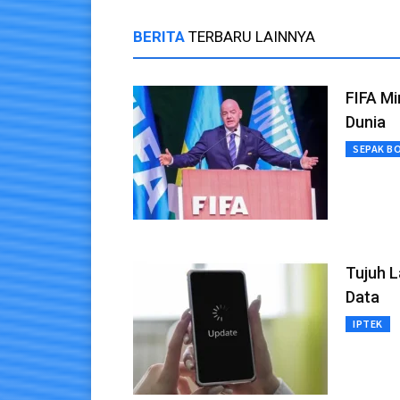
BERITA
TERBARU LAINNYA
FIFA Mi
Dunia
SEPAK B
Tujuh 
Data
IPTEK