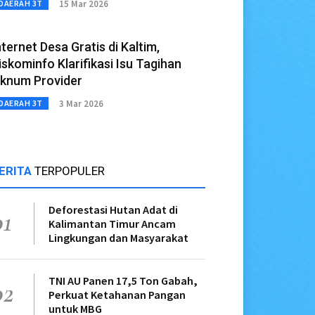
15 Mar 2026
DAERAH 3T
nternet Desa Gratis di Kaltim,
iskominfo Klarifikasi Isu Tagihan
knum Provider
3 Mar 2026
DAERAH 3T
ERITA
TERPOPULER
Deforestasi Hutan Adat di
01
Kalimantan Timur Ancam
Lingkungan dan Masyarakat
TNI AU Panen 17,5 Ton Gabah,
02
Perkuat Ketahanan Pangan
untuk MBG