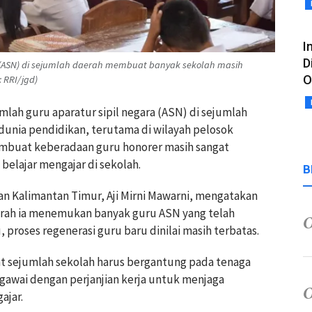
I
D
 (ASN) di sejumlah daerah membuat banyak sekolah masih
O
 RRI/jgd)
mlah guru aparatur sipil negara (ASN) di sejumlah
dunia pendidikan, terutama di wilayah pelosok
embuat keberadaan guru honorer masih sangat
elajar mengajar di sekolah.
B
n Kalimantan Timur, Aji Mirni Mawarni, mengatakan
erah ia menemukan banyak guru ASN yang telah
proses regenerasi guru baru dinilai masih terbatas.
 sejumlah sekolah harus bergantung pada tenaga
awai dengan perjanjian kerja untuk menjaga
ajar.