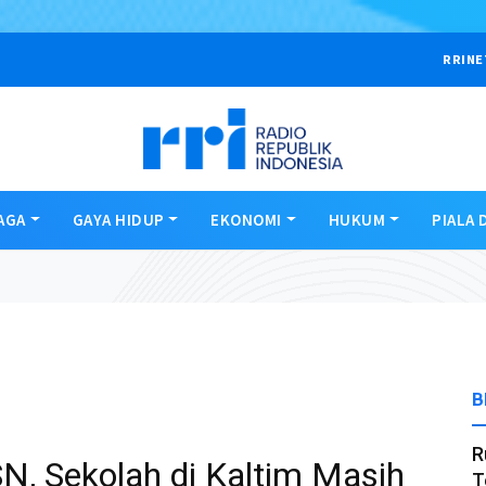
RRINE
AGA
GAYA HIDUP
EKONOMI
HUKUM
PIALA 
B
R
, Sekolah di Kaltim Masih
T