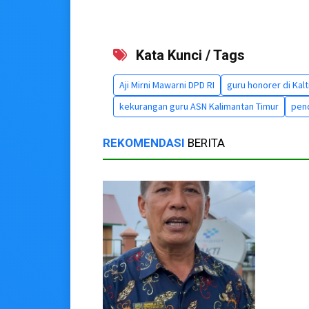
Kata Kunci / Tags
Aji Mirni Mawarni DPD RI
guru honorer di Kal
kekurangan guru ASN Kalimantan Timur
pend
REKOMENDASI
BERITA