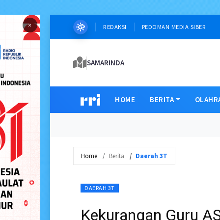
×
REDAKSI
PEDOMAN MEDIA SIBER
SAMARINDA
HOME
BERITA
OLAHR
Home
Berita
Daerah 3T
DAERAH 3T
Kekurangan Guru ASN