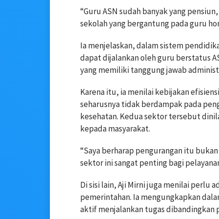
“Guru ASN sudah banyak yang pensiun, 
sekolah yang bergantung pada guru hono
Ia menjelaskan, dalam sistem pendidik
dapat dijalankan oleh guru berstatus A
yang memiliki tanggung jawab administr
Karena itu, ia menilai kebijakan efisie
seharusnya tidak berdampak pada pen
kesehatan. Kedua sektor tersebut dinil
kepada masyarakat.
“Saya berharap pengurangan itu bukan d
sektor ini sangat penting bagi pelayan
Di sisi lain, Aji Mirni juga menilai perl
pemerintahan. Ia mengungkapkan dalam 
aktif menjalankan tugas dibandingkan 