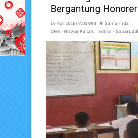
Bergantung Honorer
16 Mar 2026 07:03 WIB
Samarinda
Oleh - Niswar Kullah,
Editor - Saparudd