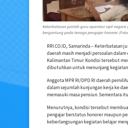
Keterbatasan jumlah guru aparatur sipil negara
bergantung pada tenaga pengajar honorer. (Foto:
RRI.CO.ID, Samarinda – Keterbatasan ju
daerah masih menjadi persoalan dalam 
Kalimantan Timur. Kondisi tersebut m
dibutuhkan untuk menunjang kegiatan b
Anggota MPR RI/DPD RI daerah pemiliha
dalam sejumlah kunjungan kerja ke da
memasuki masa pensiun. Sementara itu, 
Menurutnya, kondisi tersebut membuat
pengajar berstatus honorer maupun peg
keberlangsungan kegiatan belajar meng