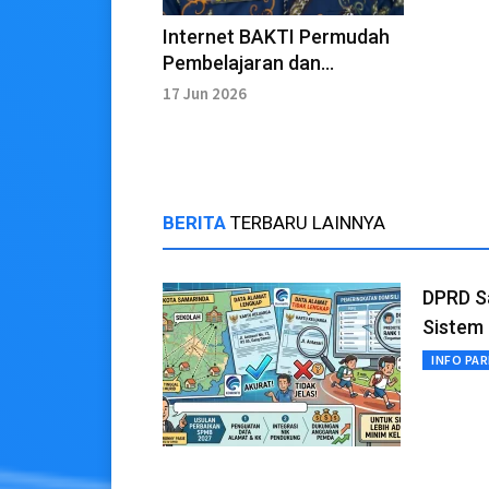
Internet BAKTI Permudah
Pembelajaran dan
Administrasi Sekolah di
17 Jun 2026
Berau
BERITA
TERBARU LAINNYA
DPRD S
Sistem
INFO PA