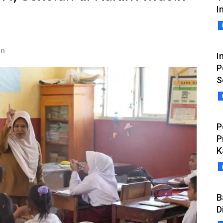
In
in
I
P
S
P
P
K
B
D