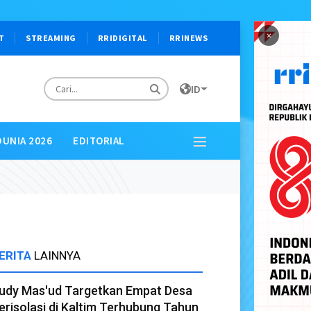
×
T
STREAMING
RRIDIGITAL
RRINEWS
ID
DUNIA 2026
EDITORIAL
ERITA
LAINNYA
udy Mas'ud Targetkan Empat Desa
erisolasi di Kaltim Terhubung Tahun