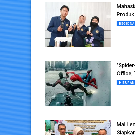
Mahasi
Produk 
REGIONA
"Spide
Office,
HIBURAN
Mal Le
Siapka