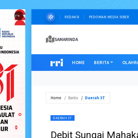
×
REDAKSI
PEDOMAN MEDIA SIBER
SAMARINDA
HOME
BERITA
OLAHR
Home
Berita
Daerah 3T
DAERAH 3T
Debit Sungai Mahak