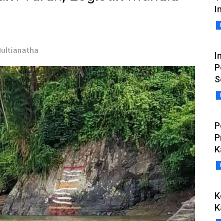
In
 Multianatha
I
P
S
P
P
K
K
K