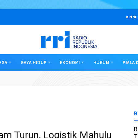
RRINE
AGA
GAYA HIDUP
EKONOMI
HUKUM
PIALA 
B
R
am Turun, Logistik Mahulu
T