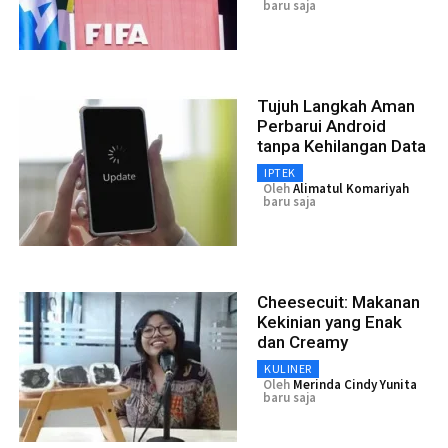
baru saja
Tujuh Langkah Aman
Perbarui Android
tanpa Kehilangan Data
IPTEK
Oleh
Alimatul Komariyah
baru saja
Cheesecuit: Makanan
Kekinian yang Enak
dan Creamy
KULINER
Oleh
Merinda Cindy Yunita
baru saja