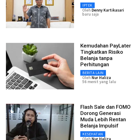
IPTEK
Oleh
Denny Kartikasari
baru saja
Kemudahan PayLater
Tingkatkan Risiko
Belanja tanpa
Perhitungan
BERITA LAIN
Oleh
Nur Haliza
56 menit yang lalu
Flash Sale dan FOMO
Dorong Generasi
Muda Lebih Rentan
Belanja Impulsif
KESEHATAN
Oleh
Nur Haliza