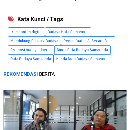
Kata Kunci / Tags
tren konten digital
Budaya Kota Samarinda
Mendukung Edukasi Budaya
Pemanfaatan AI Secara Bijak
Promosi budaya daerah
Dinda Duta Budaya Samarinda
Duta Budaya Samarinda
Kanda Duta Budaya Samarinda
REKOMENDASI
BERITA