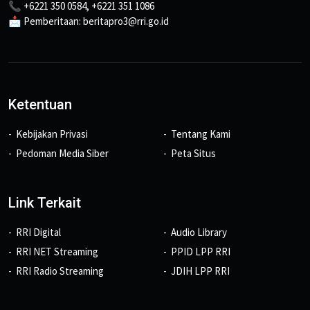
📞 +6221 350 0584, +6221 351 1086
📩 Pemberitaan: beritapro3@rri.go.id
Ketentuan
Kebijakan Privasi
Tentang Kami
Pedoman Media Siber
Peta Situs
Link Terkait
RRI Digital
Audio Library
RRI NET Streaming
PPID LPP RRI
RRI Radio Streaming
JDIH LPP RRI