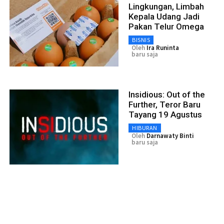
Lingkungan, Limbah
Kepala Udang Jadi
Pakan Telur Omega
BISNIS
Oleh
Ira Runinta
baru saja
Insidious: Out of the
Further, Teror Baru
Tayang 19 Agustus
HIBURAN
Oleh
Darnawaty Binti
baru saja