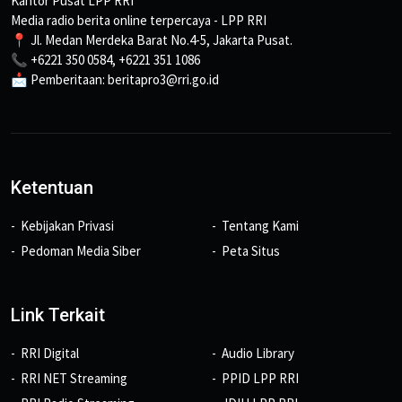
Kantor Pusat LPP RRI
Media radio berita online terpercaya - LPP RRI
📍 Jl. Medan Merdeka Barat No.4-5, Jakarta Pusat.
📞 +6221 350 0584, +6221 351 1086
📩 Pemberitaan: beritapro3@rri.go.id
Ketentuan
Kebijakan Privasi
Tentang Kami
Pedoman Media Siber
Peta Situs
Link Terkait
RRI Digital
Audio Library
RRI NET Streaming
PPID LPP RRI