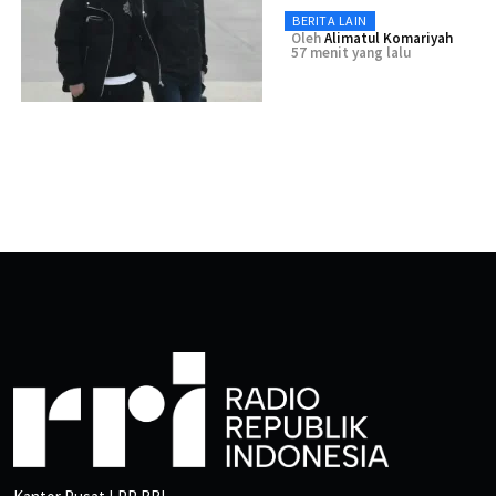
BERITA LAIN
Oleh
Alimatul Komariyah
57 menit yang lalu