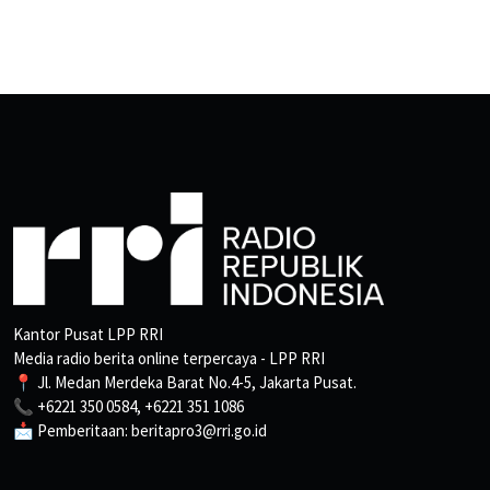
Kantor Pusat LPP RRI
Media radio berita online terpercaya - LPP RRI
📍 Jl. Medan Merdeka Barat No.4-5, Jakarta Pusat.
📞 +6221 350 0584, +6221 351 1086
📩 Pemberitaan: beritapro3@rri.go.id