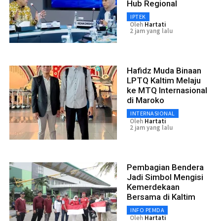
Hub Regional
IPTEK
Oleh
Hartati
2 jam yang lalu
Hafidz Muda Binaan
LPTQ Kaltim Melaju
ke MTQ Internasional
di Maroko
INTERNASIONAL
Oleh
Hartati
2 jam yang lalu
Pembagian Bendera
Jadi Simbol Mengisi
Kemerdekaan
Bersama di Kaltim
INFO PEMDA
Oleh
Hartati