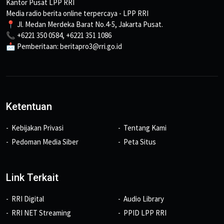
Kantor Pusat LPP RRI
Media radio berita online terpercaya - LPP RRI
📍 Jl. Medan Merdeka Barat No.4-5, Jakarta Pusat.
📞 +6221 350 0584, +6221 351 1086
📩 Pemberitaan: beritapro3@rri.go.id
Ketentuan
Kebijakan Privasi
Tentang Kami
Pedoman Media Siber
Peta Situs
Link Terkait
RRI Digital
Audio Library
RRI NET Streaming
PPID LPP RRI