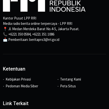
Kantor Pusat LPP RRI
Media radio berita online terpercaya - LPP RRI
📍 Jl. Medan Merdeka Barat No.4-5, Jakarta Pusat.
📞 +6221 350 0584, +6221 351 1086
📩 Pemberitaan: beritapro3@rri.go.id
Ketentuan
Kebijakan Privasi
Tentang Kami
Pedoman Media Siber
Peta Situs
Link Terkait