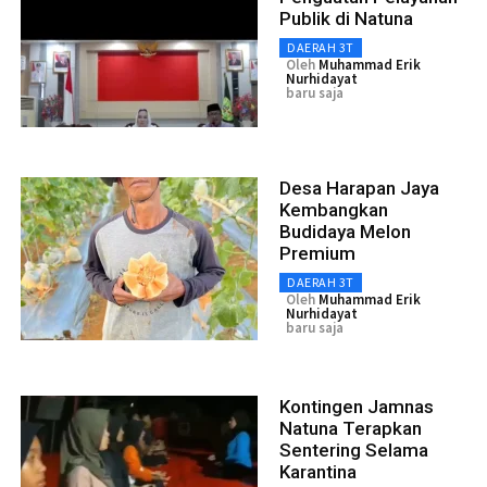
Publik di Natuna
DAERAH 3T
Oleh
Muhammad Erik
Nurhidayat
baru saja
Desa Harapan Jaya
Kembangkan
Budidaya Melon
Premium
DAERAH 3T
Oleh
Muhammad Erik
Nurhidayat
baru saja
Kontingen Jamnas
Natuna Terapkan
Sentering Selama
Karantina