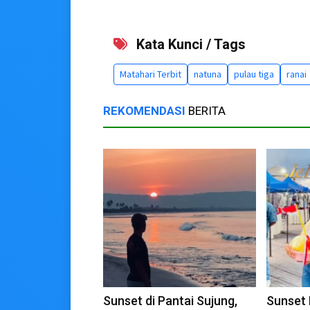
Kata Kunci / Tags
Matahari Terbit
natuna
pulau tiga
ranai
REKOMENDASI
BERITA
Sunset di Pantai Sujung,
Sunset 