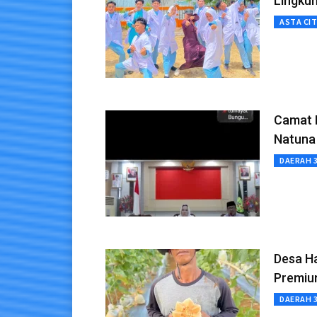
Lingkun
ASTA CI
Camat B
Natuna
DAERAH 
Desa H
Premi
DAERAH 