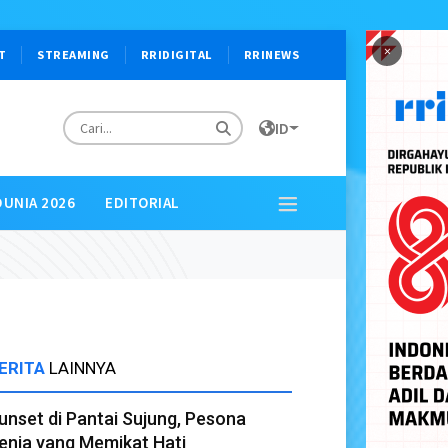
×
T
STREAMING
RRIDIGITAL
RRINEWS
ID
DUNIA 2026
EDITORIAL
ERITA
LAINNYA
unset di Pantai Sujung, Pesona
enja yang Memikat Hati