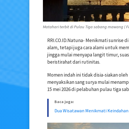
Matahari terbit di Pulau Tiga sabang mawang ( Fo
RRI.CO.ID.Natuna- Menikmati sunrise d
alam, tetapi juga cara alami untuk me
jingga mulai menyapa langit timur, sua
beristirahat dari rutinitas.
Momen indah ini tidak disia-siakan ole
menyaksikan sang surya mulai menampak
15 mei 2026 di pelabuhan pulau tiga s
Baca juga:
Dua Wisatawan Menikmati Keindahan 