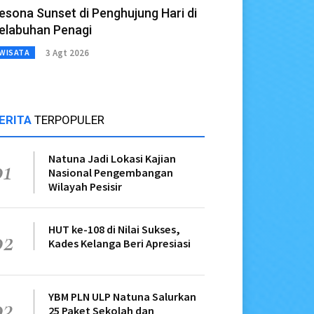
esona Sunset di Penghujung Hari di
elabuhan Penagi
3 Agt 2026
WISATA
ERITA
TERPOPULER
Natuna Jadi Lokasi Kajian
01
Nasional Pengembangan
Wilayah Pesisir
HUT ke-108 di Nilai Sukses,
02
Kades Kelanga Beri Apresiasi
YBM PLN ULP Natuna Salurkan
03
25 Paket Sekolah dan