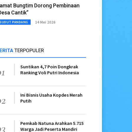
amat Bungtim Dorong Pembinaan
Desa Cantik”
14 Mei 2026
SUDUT PANDANG
ERITA
TERPOPULER
Suntikan 4,7 Poin Dongkrak
01
Ranking Voli Putri Indonesia
Ini Bisnis Usaha Kopdes Merah
02
Putih
Pemkab Natuna Arahkan 5.715
03
Warga Jadi Peserta Mandiri