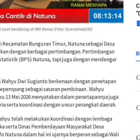
C
“
aat berdialog di RRI Ranai (Foto: Screnshoot/Ali)
di Kecamatan Bunguran Timur, Natuna sebagai Desa
sarkan dengan berbagai pertimbangan. Pertimbangan
B
Statistik (BPS) Natuna, tapi juga dengan mendengar
na Wahyu Dwi Sugianto berkenaan dengan penetapan
 Sepempang sebagai sasaran pembinaan . Wahyu
abu 13 Mei 2026 menyatakan dalam penetapannya juga
a serta koordinasi dengan unsur perangkat daerah.
ahyu telah melakukan koordinasi dengan lembaga
ika serta Dinas Pemberdayaan Masyarakat Desa
 Natuna dalam hal ini ujarnya berperan sebagai Wali