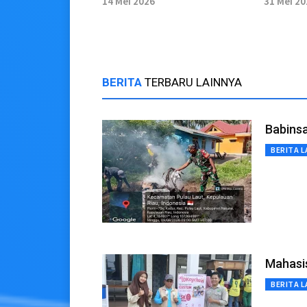
14 Mei 2026
31 Mei 2
BERITA
TERBARU LAINNYA
Babins
BERITA L
Mahasi
BERITA L