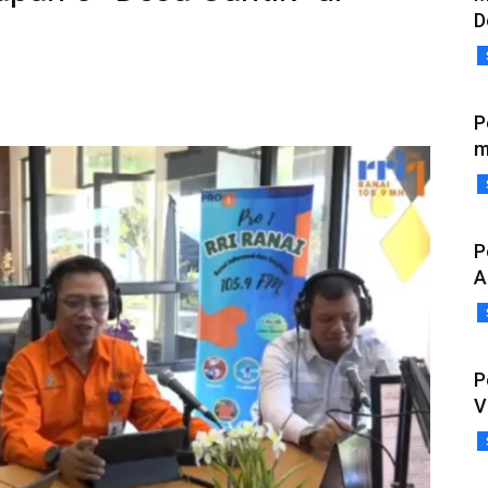
D
P
m
P
A
P
V