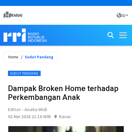
RANAI
ID
Home
Sudut Pandang
SUDUT PANDANG
Dampak Broken Home terhadap
Perkembangan Anak
Editor - Analia Widi
02 Mei 2026 21:16 WIB
Ranai