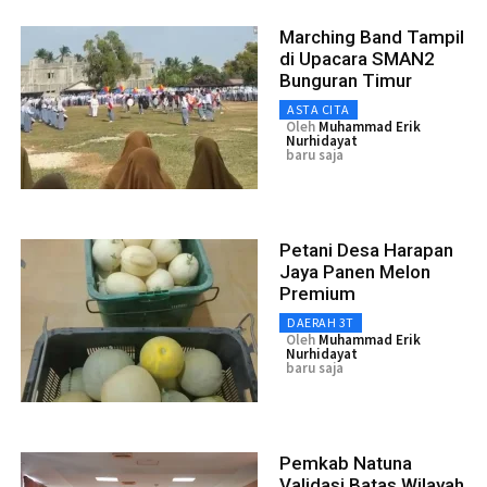
Marching Band Tampil
di Upacara SMAN2
Bunguran Timur
ASTA CITA
Oleh
Muhammad Erik
Nurhidayat
baru saja
Petani Desa Harapan
Jaya Panen Melon
Premium
DAERAH 3T
Oleh
Muhammad Erik
Nurhidayat
baru saja
Pemkab Natuna
Validasi Batas Wilayah