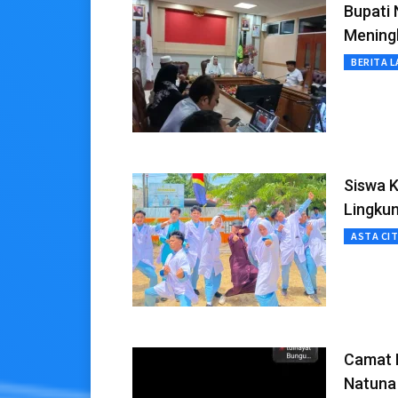
Bupati 
Mening
BERITA L
Siswa 
Lingkun
ASTA CI
Camat B
Natuna