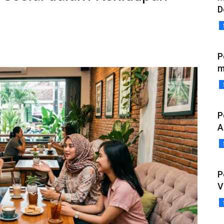
D
P
m
P
A
P
V