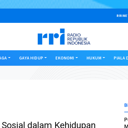
RRINE
AGA
GAYA HIDUP
EKONOMI
HUKUM
PIALA 
B
P
i Sosial dalam Kehidupan
M