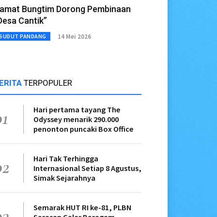
amat Bungtim Dorong Pembinaan
Desa Cantik”
14 Mei 2026
SUDUT PANDANG
ERITA
TERPOPULER
Hari pertama tayang The
01
Odyssey menarik 290.000
penonton puncaki Box Office
Hari Tak Terhingga
02
Internasional Setiap 8 Agustus,
Simak Sejarahnya
Semarak HUT RI ke-81, PLBN
03