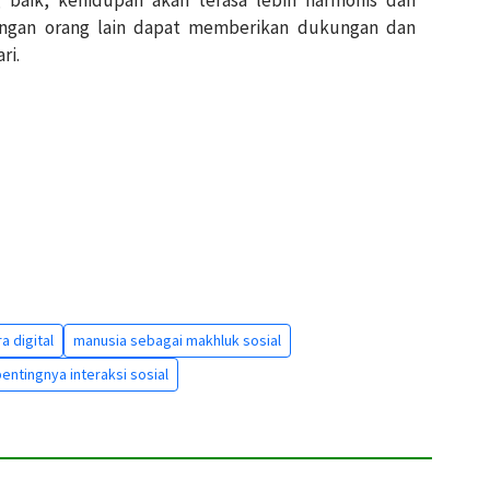
g baik, kehidupan akan terasa lebih harmonis dan
engan orang lain dapat memberikan dukungan dan
ri.
ra digital
manusia sebagai makhluk sosial
entingnya interaksi sosial