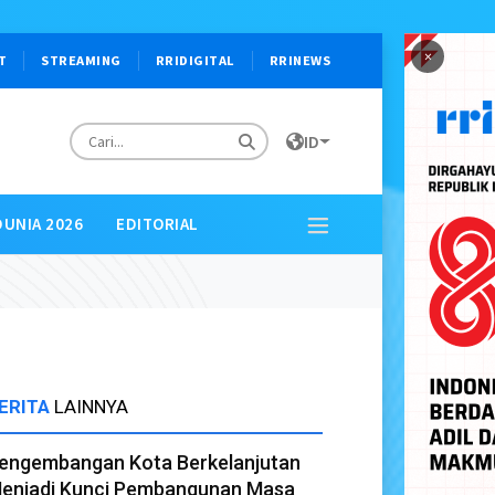
×
T
STREAMING
RRIDIGITAL
RRINEWS
ID
DUNIA 2026
EDITORIAL
ERITA
LAINNYA
engembangan Kota Berkelanjutan
enjadi Kunci Pembangunan Masa