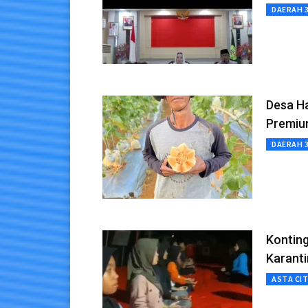
DAERAH 
Desa H
Premi
DAERAH 
Kontin
Karant
ASTA CI