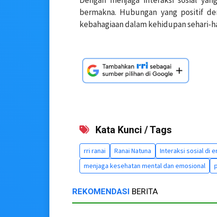
Dengan menjaga interaksi sosial yan
bermakna. Hubungan yang positif d
kebahagiaan dalam kehidupan sehari-ha
Kata Kunci / Tags
rri ranai
Ranai Natuna
Interaksi sosial di e
menjaga kesehatan mental dan emosional
p
REKOMENDASI
BERITA