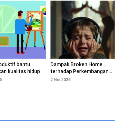
oduktif bantu
Dampak Broken Home
kan kualitas hidup
terhadap Perkembangan
Anak
6
2 Mei 2026