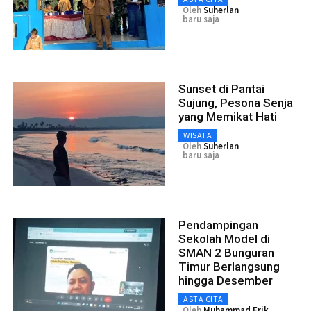
Oleh
Suherlan
baru saja
Sunset di Pantai
Sujung, Pesona Senja
yang Memikat Hati
WISATA
Oleh
Suherlan
baru saja
Pendampingan
Sekolah Model di
SMAN 2 Bunguran
Timur Berlangsung
hingga Desember
ASTA CITA
Oleh
Muhammad Erik