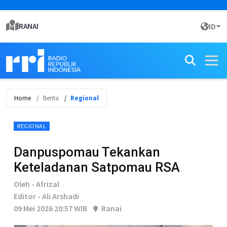
RANAI
ID
Home
Berita
Regional
REGIONAL
Danpuspomau Tekankan
Keteladanan Satpomau RSA
Oleh - Afrizal
Editor - Ali Arshadi
09 Mei 2026 20:57 WIB
Ranai