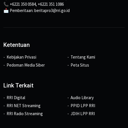
📞 +6221 350 0584, +6221 351 1086
📩 Pemberitaan: beritapro3@rri.go.id
Ketentuan
Kebijakan Privasi
Tentang Kami
Pedoman Media Siber
Peta Situs
Link Terkait
RRI Digital
Audio Library
RRI NET Streaming
PPID LPP RRI
RRI Radio Streaming
JDIH LPP RRI