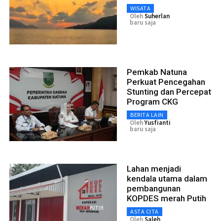
WISATA
Oleh
Suherlan
baru saja
Pemkab Natuna
Perkuat Pencegahan
Stunting dan Percepat
Program CKG
BERITA LAIN
Oleh
Yusfianti
baru saja
Lahan menjadi
kendala utama dalam
pembangunan
KOPDES merah Putih
ASTA CITA
Oleh
Saleh