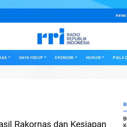
RRINE
AGA
GAYA HIDUP
EKONOMI
HUKUM
PIALA 
B
B
sil Rakornas dan Kesiapan
K