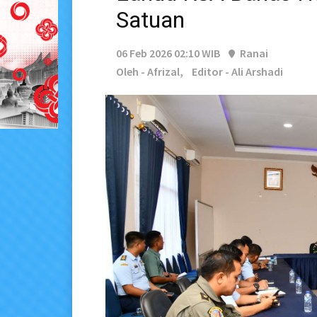
Satuan
06 Feb 2026 02:10 WIB
Ranai
Oleh - Afrizal,
Editor - Ali Arshadi