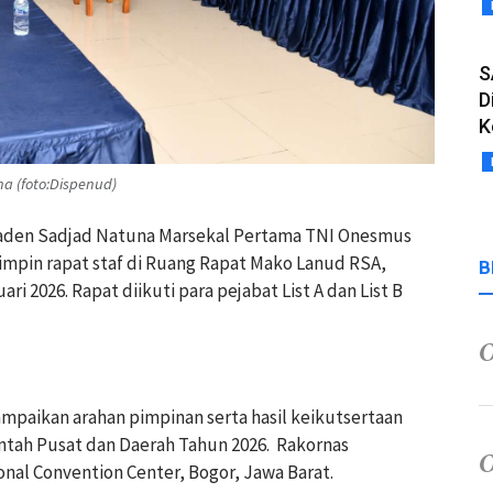
S
D
K
a (foto:Dispenud)
Raden Sadjad Natuna Marsekal Pertama TNI Onesmus
mimpin rapat staf di Ruang Rapat Mako Lanud RSA,
B
i 2026. Rapat diikuti para pejabat List A dan List B
paikan arahan pimpinan serta hasil keikutsertaan
ntah Pusat dan Daerah Tahun 2026. Rakornas
onal Convention Center, Bogor, Jawa Barat.