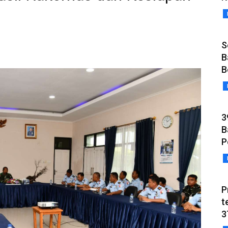
S
B
B
3
B
P
P
t
3