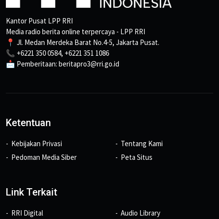
Kantor Pusat LPP RRI
Media radio berita online terpercaya - LPP RRI
📍 Jl. Medan Merdeka Barat No.4-5, Jakarta Pusat.
📞 +6221 350 0584, +6221 351 1086
📩 Pemberitaan: beritapro3@rri.go.id
Ketentuan
Kebijakan Privasi
Tentang Kami
Pedoman Media Siber
Peta Situs
Link Terkait
RRI Digital
Audio Library