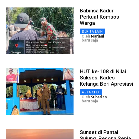
Babinsa Kadur
Perkuat Komsos
Warga
BERITA LAIN
Oleh
Marjani
baru saja
HUT ke-108 di Nilai
Sukses, Kades
Kelanga Beri Apresiasi
ASTA CITA
Oleh
Suherlan
baru saja
Sunset di Pantai
Sujung, Pesona Senja