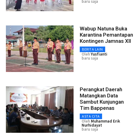
baru saja
Wabup Natuna Buka
Karantina Pemantapan
Kontingen Jamnas XII
BERITA LAIN
Oleh
Yusfianti
baru saja
Perangkat Daerah
Matangkan Data
Sambut Kunjungan
Tim Bappenas
ASTA CITA
Oleh
Muhammad Erik
Nurhidayat
baru saja