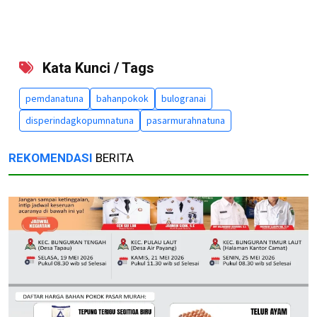
Kata Kunci / Tags
pemdanatuna
bahanpokok
bulogranai
disperindagkopumnatuna
pasarmurahnatuna
REKOMENDASI
BERITA