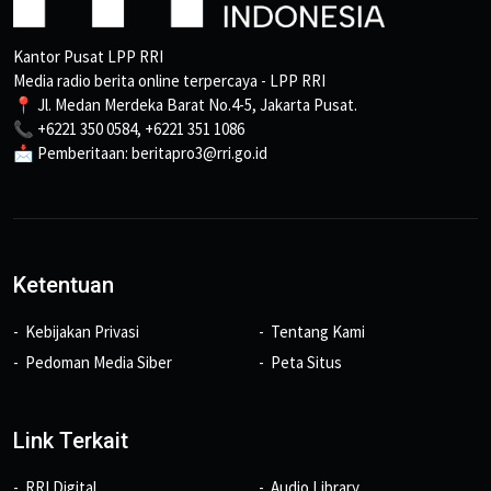
Kantor Pusat LPP RRI
Media radio berita online terpercaya - LPP RRI
📍 Jl. Medan Merdeka Barat No.4-5, Jakarta Pusat.
📞 +6221 350 0584, +6221 351 1086
📩 Pemberitaan: beritapro3@rri.go.id
Ketentuan
Kebijakan Privasi
Tentang Kami
Pedoman Media Siber
Peta Situs
Link Terkait
RRI Digital
Audio Library