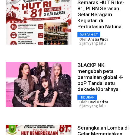
Semarak HUT RI ke-
81, PLBN Serasan
Gelar Beragam
Kegiatan di
Perbatasan Natuna
DAERAH 3T
Oleh
Analia Widi
5 jam yang lalu
BLACKPINK
mengubah peta
permainan global K-
poP Tandai satu
dekade Kiprahnya
HIBURAN
Oleh
Devi Harita
6 jam yang lalu
Serangkaian Lomba di
Gelar Memeriahkan