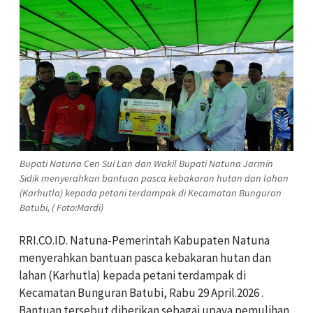
Bupati Natuna Cen Sui Lan dan Wakil Bupati Natuna Jarmin
Sidik menyerahkan bantuan pasca kebakaran hutan dan lahan
(Karhutla) kepada petani terdampak di Kecamatan Bunguran
Batubi, ( Foto:Mardi)
RRI.CO.ID. Natuna-Pemerintah Kabupaten Natuna
menyerahkan bantuan pasca kebakaran hutan dan
lahan (Karhutla) kepada petani terdampak di
Kecamatan Bunguran Batubi, Rabu 29 April.2026 .
Bantuan tersebut diberikan sebagai upaya pemulihan