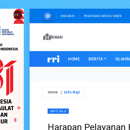
×
REDAKSI
PEDOMAN MEDIA SIBER
RANAI
HOME
BERITA
OLAHR
Home
Info Haji
INFO HAJI
Harapan Pelayanan 