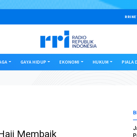
RRINE
AGA
GAYA HIDUP
EKONOMI
HUKUM
PIALA 
B
J
Haji Membaik
P