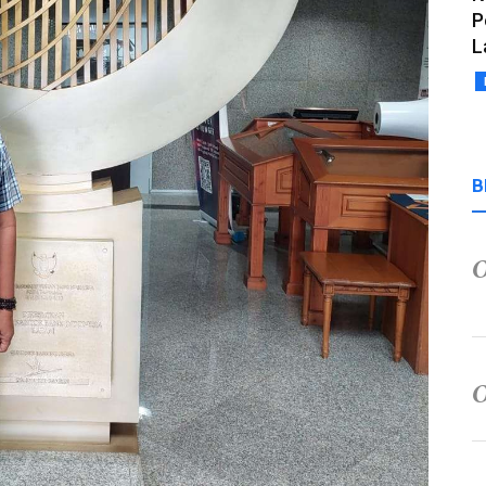
P
L
B