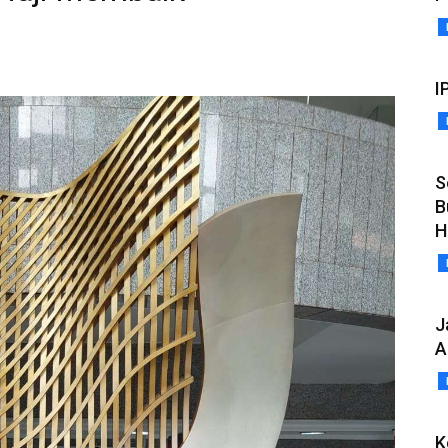
I
S
B
H
J
A
K