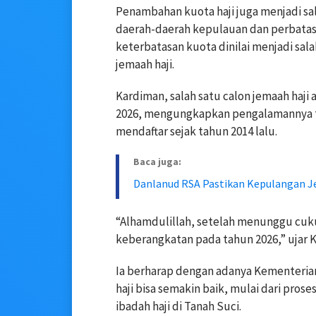
Penambahan kuota haji juga menjadi sa
daerah-daerah kepulauan dan perbatasa
keterbatasan kuota dinilai menjadi sal
jemaah haji.
Kardiman, salah satu calon jemaah haji
2026, mengungkapkan pengalamannya te
mendaftar sejak tahun 2014 lalu.
Baca juga:
Danlanud RSA Pastikan Kepulangan J
“Alhamdulillah, setelah menunggu cuku
keberangkatan pada tahun 2026,” ujar K
Ia berharap dengan adanya Kementerian
haji bisa semakin baik, mulai dari pro
ibadah haji di Tanah Suci.