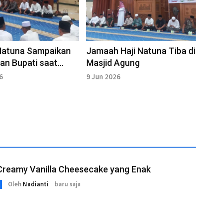
Natuna Sampaikan
Jamaah Haji Natuna Tiba di
n Bupati saat
Masjid Agung
butan Jamaah Haji
6
9 Jun 2026
Creamy Vanilla Cheesecake yang Enak
Oleh
Nadianti
baru saja