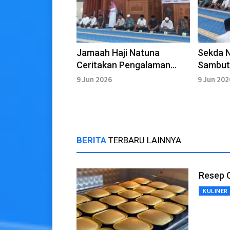
Jamaah Haji Natuna
Sekda 
Ceritakan Pengalaman
Sambuta
Gunakan Aplikasi Nusuk
Penyam
9 Jun 2026
9 Jun 202
BERITA
TERBARU LAINNYA
Resep 
KULINER