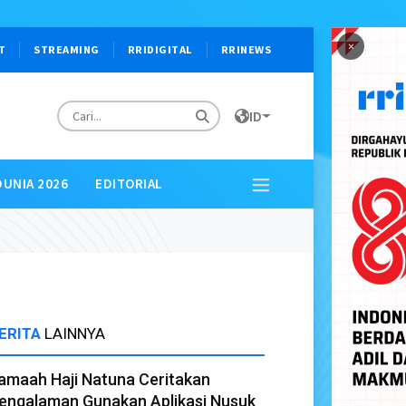
×
T
STREAMING
RRIDIGITAL
RRINEWS
ID
DUNIA 2026
EDITORIAL
ERITA
LAINNYA
amaah Haji Natuna Ceritakan
engalaman Gunakan Aplikasi Nusuk