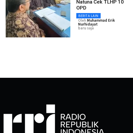
Natuna Cek TLHP 10
OPD
BERITA LAIN
Oleh
Muhammad Erik
Nurhidayat
baru saja