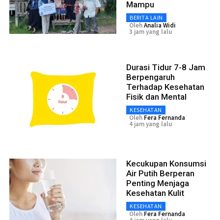
Mampu
BERITA LAIN
Oleh
Analia Widi
3 jam yang lalu
Durasi Tidur 7-8 Jam
Berpengaruh
Terhadap Kesehatan
Fisik dan Mental
KESEHATAN
Oleh
Fera Fernanda
4 jam yang lalu
Kecukupan Konsumsi
Air Putih Berperan
Penting Menjaga
Kesehatan Kulit
KESEHATAN
Oleh
Fera Fernanda