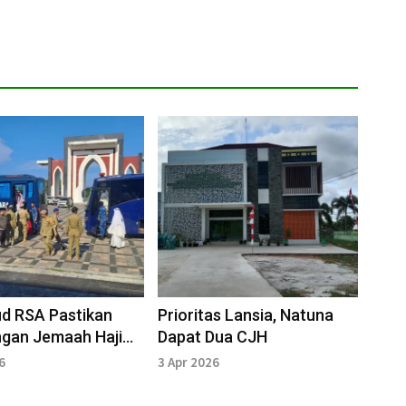
d RSA Pastikan
Prioritas Lansia, Natuna
ngan Jemaah Haji
Dapat Dua CJH
Berjalan Lancar
6
3 Apr 2026