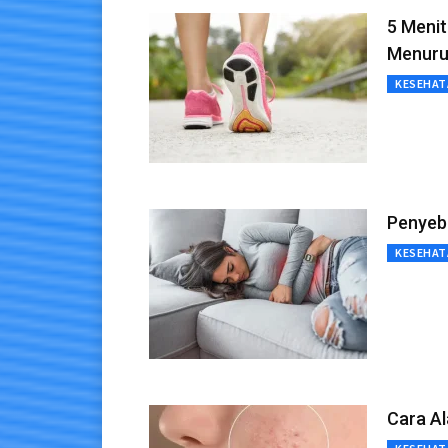
5 Meni
Menuru
KESEHAT
Penyeba
KESEHAT
Cara Al