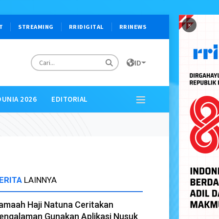
×
T
STREAMING
RRIDIGITAL
RRINEWS
ID
DUNIA 2026
EDITORIAL
ERITA
LAINNYA
amaah Haji Natuna Ceritakan
engalaman Gunakan Aplikasi Nusuk