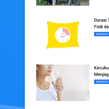
Durasi
Fisik d
KESEHAT
Kecukup
Menjaga
KESEHAT