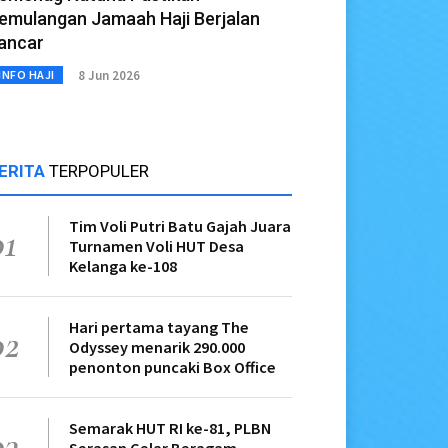
emulangan Jamaah Haji Berjalan
ancar
8 Jun 2026
INFO HAJI
ERITA
TERPOPULER
Tim Voli Putri Batu Gajah Juara
01
Turnamen Voli HUT Desa
Kelanga ke-108
Hari pertama tayang The
02
Odyssey menarik 290.000
penonton puncaki Box Office
Semarak HUT RI ke-81, PLBN
03