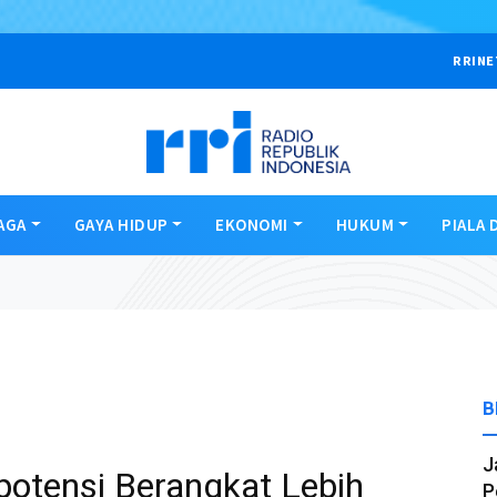
RRINE
AGA
GAYA HIDUP
EKONOMI
HUKUM
PIALA 
B
J
otensi Berangkat Lebih
P