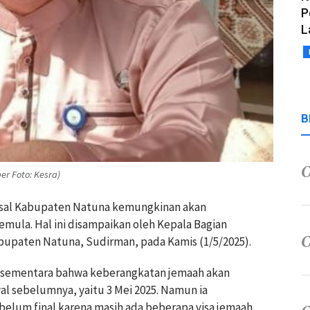
P
L
B
r Foto: Kesra)
 asal Kabupaten Natuna kemungkinan akan
semula. Hal ini disampaikan oleh Kepala Bagian
bupaten Natuna, Sudirman, pada Kamis (1/5/2025).
i sementara bahwa keberangkatan jemaah akan
wal sebelumnya, yaitu 3 Mei 2025. Namun ia
elum final karena masih ada beberapa visa jemaah