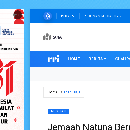
×
REDAKSI
PEDOMAN MEDIA SIBER
RANAI
HOME
BERITA
OLAHR
Home
Info Haji
INFO HAJI
Jemaah Natuna Berp