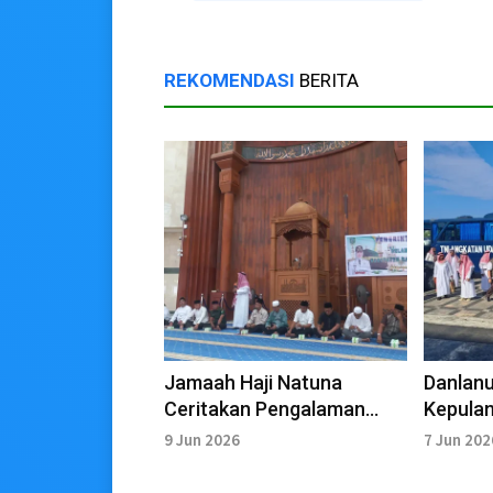
REKOMENDASI
BERITA
Jamaah Haji Natuna
Danlanu
Ceritakan Pengalaman
Kepula
Gunakan Aplikasi Nusuk
Natuna 
9 Jun 2026
7 Jun 202