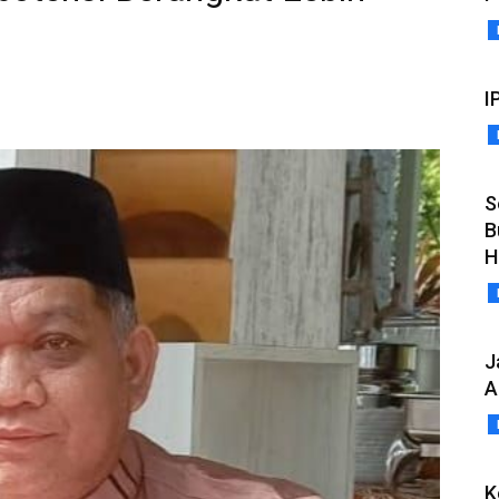
I
S
B
H
J
A
K