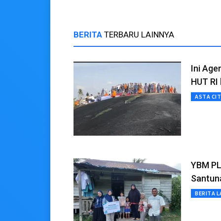
BERITA
TERBARU LAINNYA
Ini Ag
HUT RI 
ASTA CI
YBM PL
Santun
BERITA L