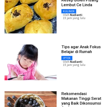
Resep Bolen Pisang
Lembut Ce Linda
KULINER
Oleh
Nadianti
15 jam yang lalu
Tips agar Anak Fokus
Belajar di Rumah
IPTEK
Oleh
Nadianti
15 jam yang lalu
Rekomendasi
Makanan Tinggi Serat
yang Baik Dikonsumsi