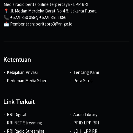
Media radio berita online terpercaya - LPP RRI
📍 Jl. Medan Merdeka Barat No.4-5, Jakarta Pusat.
📞 +6221 350 0584, +6221 351 1086
📩 Pemberitaan: beritapro3@rri.go.id
Ketentuan
Kebijakan Privasi
Tentang Kami
Pedoman Media Siber
Peta Situs
Link Terkait
RRI Digital
Audio Library
RRI NET Streaming
PPID LPP RRI
RRI Radio Streaming
JDIH LPP RRI