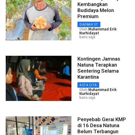
Kembangkan
Budidaya Melon
Premium
DAERAH 3T
Oleh
Muhammad Erik
Nurhidayat
baru saja
Kontingen Jamnas
Natuna Terapkan
Sentering Selama
Karantina
ASTA CITA
Oleh
Muhammad Erik
Nurhidayat
baru saja
Penyebab Gerai KMP
di 16 Desa Natuna
Belum Terbangun