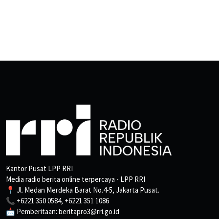
Kantor Pusat LPP RRI
Media radio berita online terpercaya - LPP RRI
📍 Jl. Medan Merdeka Barat No.4-5, Jakarta Pusat.
📞 +6221 350 0584, +6221 351 1086
📩 Pemberitaan: beritapro3@rri.go.id